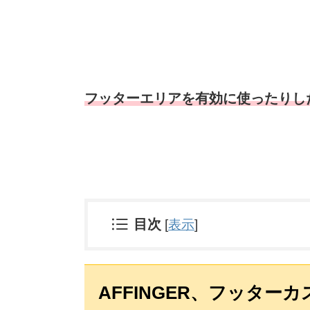
フッターエリアを有効に使ったりし
目次
[
表示
]
AFFINGER、フッタ