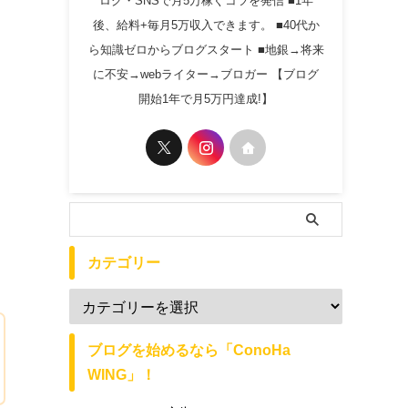
ログ・SNSで月5万稼ぐコツを発信 ■1年
後、給料+毎月5万収入できます。 ■40代か
ら知識ゼロからブログスタート ■地銀→将来
に不安→webライター→ブロガー 【ブログ
開始1年で月5万円達成!】
カテゴリー
ブログを始めるなら「ConoHa
WING」！