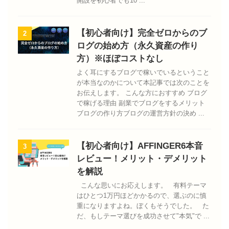
開設を初心者でも10 ...
【初心者向け】完全ゼロからのブ
2
ログの始め方（永久資産の作り
方）※ほぼコストなし
よく耳にするブログで稼いでいるということ
が本当なのかについて本記事では次のことを
お伝えします。 こんな方におすすめ ブログ
で稼げる理由 副業でブログをするメリット
ブログの作り方ブログの運営方針の決め ...
【初心者向け】AFFINGER6本音
3
レビュー！メリット・デメリット
を解説
こんな思いにお応えします。 有料テーマ
はひとつ1万円ほどかかるので、選ぶのに慎
重になりますよね。ぼくもそうでした。 た
だ、もしテーマ選びを成功させて"本気"で ...