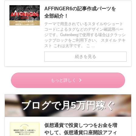
AFFINGER6の記事作成パーツを
全部紹介！
テーマで用意されているスタイルやショート
コードによるタグなどのデザイン確認用ペー
ジです。Gutenbergで使用する場合はクラッシ
ックブロックをご利用下さい。 スタイル テキ
スト これは太字です。 こ ...
続きを見る
もっと詳しく
ブログで月5万円稼ぐ
仮想通貨で投資しつつをお金を増
やして、仮想通貨口座開設アフィ