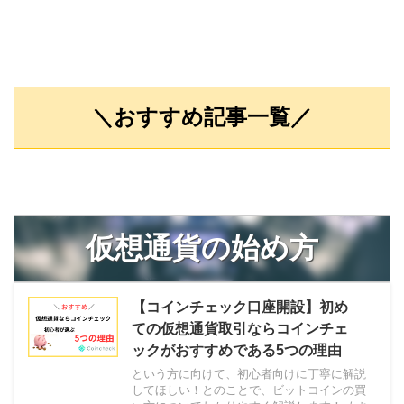
的に「どうやって稼げるかについて
来はコンピュ
WING(コノ
も」がわかりますよ。 サクッと5分ほ
される分散コ
部上場企業で
どで読めるので、ぜひご覧ください。
1つであるク
内最安値の
ちなみにブログは実 ...
での用語であ
WordPre
トからの要求
ラグイン機
ら ...
サイト開設でき
＼おすすめ記事一覧／
仮想通貨の始め方
【コインチェック口座開設】初め
ての仮想通貨取引ならコインチェ
ックがおすすめである5つの理由
という方に向けて、初心者向けに丁寧に解説
してほしい！とのことで、ビットコインの買