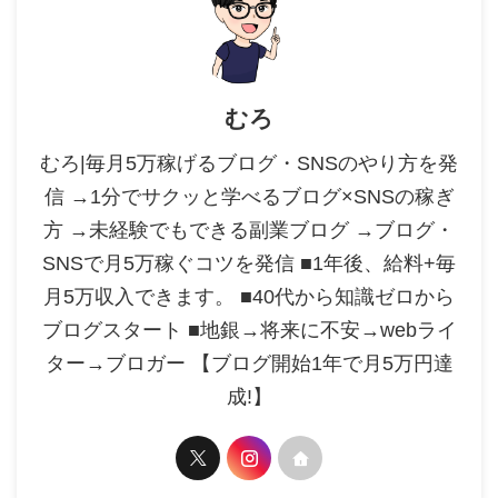
むろ
むろ|毎月5万稼げるブログ・SNSのやり方を発
信 →1分でサクッと学べるブログ×SNSの稼ぎ
方 →未経験でもできる副業ブログ →ブログ・
SNSで月5万稼ぐコツを発信 ■1年後、給料+毎
月5万収入できます。 ■40代から知識ゼロから
ブログスタート ■地銀→将来に不安→webライ
ター→ブロガー 【ブログ開始1年で月5万円達
成!】