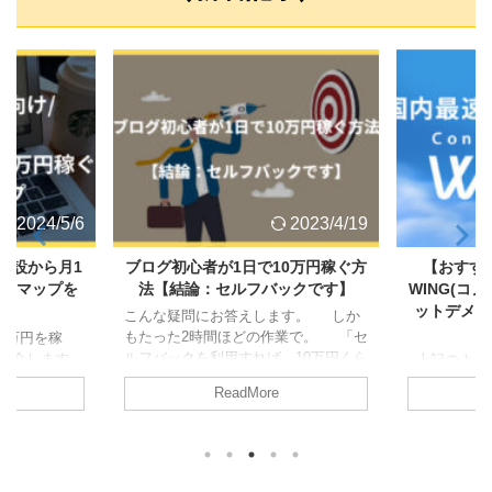
2024/5/6
2023/4/19
開設から月1
ブログ初心者が1日で10万円稼ぐ方
【おすすめ
ードマップを
法【結論：セルフバックです】
WING(コ
ットデメリ
こんな疑問にお答えします。 しか
もたった2時間ほどの作業で。 「セ
1万円を稼
ルフバックを利用すれば、10万円くら
紹介します。
上記のよう
いはカンタンに稼げる」とよく聞きま
っと言う前に
せん。 この記
ReadMore
すが、これ本当でした
投資のタ
好きなことで
WING(コノ
ネ銭作りにも使えるので、毎月の投資
！！ では、
メリットや
金をなかなか増やせないよって方もど
 ブログ作り
いてお伝えして
うぞ～！ 本記事を読めば「ブログを
メイン は絶
WING(コノ
作り方を画像」で説明してあり、具体
ず、サーバー
https://www.