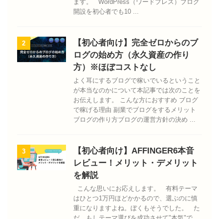
ます。 WordPress（ワードプレス）ブログ
開設を初心者でも10 ...
【初心者向け】完全ゼロからのブ
2
ログの始め方（永久資産の作り
方）※ほぼコストなし
よく耳にするブログで稼いでいるということ
が本当なのかについて本記事では次のことを
お伝えします。 こんな方におすすめ ブログ
で稼げる理由 副業でブログをするメリット
ブログの作り方ブログの運営方針の決め ...
【初心者向け】AFFINGER6本音
3
レビュー！メリット・デメリット
を解説
こんな思いにお応えします。 有料テーマ
はひとつ1万円ほどかかるので、選ぶのに慎
重になりますよね。ぼくもそうでした。 た
だ、もしテーマ選びを成功させて"本気"で ...