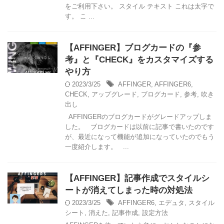
をご利用下さい。 スタイル テキスト これは太字で
す。 こ ...
【AFFINGER】ブログカードの『参
考』と『CHECK』をカスタマイズする
やり方
2023/3/25
AFFINGER
,
AFFINGER6
,
CHECK
,
アップグレード
,
ブログカード
,
参考
,
吹き
出し
AFFINGERのブログカードがグレードアップしま
した。 ブログカードは以前に記事で書いたのです
が、最近になって機能が追加になっていたのでもう
一度紹介します。 ...
【AFFINGER】記事作成でスタイルシ
ートが消えてしまった時の対処法
2023/3/25
AFFINGER6
,
エデュタ
,
スタイル
シート
,
消えた
,
記事作成
,
設定方法