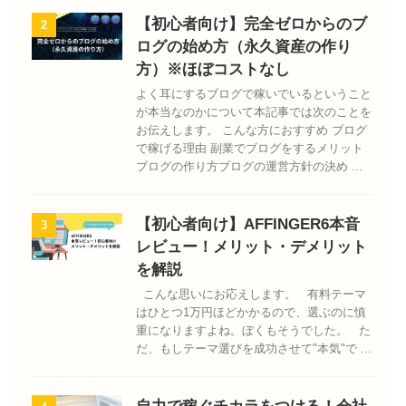
【初心者向け】完全ゼロからのブ
2
ログの始め方（永久資産の作り
方）※ほぼコストなし
よく耳にするブログで稼いでいるということ
が本当なのかについて本記事では次のことを
お伝えします。 こんな方におすすめ ブログ
で稼げる理由 副業でブログをするメリット
ブログの作り方ブログの運営方針の決め ...
【初心者向け】AFFINGER6本音
3
レビュー！メリット・デメリット
を解説
こんな思いにお応えします。 有料テーマ
はひとつ1万円ほどかかるので、選ぶのに慎
重になりますよね。ぼくもそうでした。 た
だ、もしテーマ選びを成功させて"本気"で ...