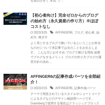
を成功させて"本気"で ...
【初心者向け】完全ゼロからのブログ
の始め方（永久資産の作り方）※ほぼ
コストなし
2023/3/25
AFFINGER6
,
ブログ
,
初心者
,
始
め方
,
稼ぎ方
よく耳にするブログで稼いでいるということが本当
なのかについて本記事では次のことをお伝えしま
す。 こんな方におすすめ ブログで稼げる理由 副業
でブログをするメリット ブログの作り方ブログの運
営方針の決め ...
AFFINGER6の記事作成パーツを全部紹
介！
2023/2/15
AFFINGER6
,
記事作成パーツ
テーマで用意されているスタイルやショートコード
によるタグなどのデザイン確認用ページです。
Gutenbergで使用する場合はクラッシックブロック