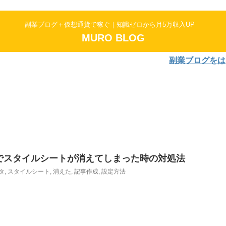
副業ブログ＋仮想通貨で稼ぐ｜知識ゼロから月5万収入UP
MURO BLOG
副業ブログをはじめよう
作成でスタイルシートが消えてしまった時の対処法
タ
,
スタイルシート
,
消えた
,
記事作成
,
設定方法