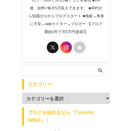
ログ・SNSで月5万稼ぐコツを発信 ■1年
後、給料+毎月5万収入できます。 ■40代か
ら知識ゼロからブログスタート ■地銀→将来
に不安→webライター→ブロガー 【ブログ
開始1年で月5万円達成!】
カテゴリー
ブログを始めるなら「ConoHa
WING」！