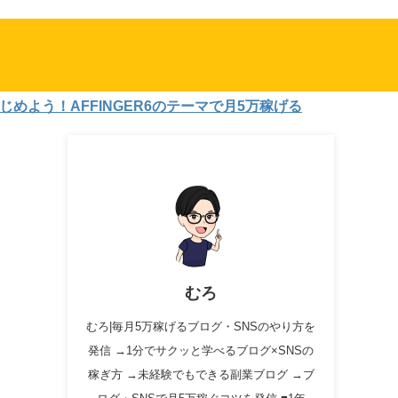
！AFFINGER6のテーマで月5万稼げる
むろ
むろ|毎月5万稼げるブログ・SNSのやり方を
発信 →1分でサクッと学べるブログ×SNSの
稼ぎ方 →未経験でもできる副業ブログ →ブ