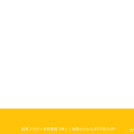
副業ブログ＋仮想通貨で稼ぐ｜知識ゼロから月5万収入UP
カ