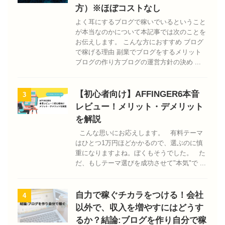
方）※ほぼコストなし
よく耳にするブログで稼いでいるということ
が本当なのかについて本記事では次のことを
お伝えします。 こんな方におすすめ ブログ
で稼げる理由 副業でブログをするメリット
ブログの作り方ブログの運営方針の決め ...
【初心者向け】AFFINGER6本音
3
レビュー！メリット・デメリット
を解説
こんな思いにお応えします。 有料テーマ
はひとつ1万円ほどかかるので、選ぶのに慎
重になりますよね。ぼくもそうでした。 た
だ、もしテーマ選びを成功させて"本気"で ...
自力で稼ぐチカラをつける！会社
4
以外で、収入を増やすにはどうす
るか？結論:ブログを作り自分で稼