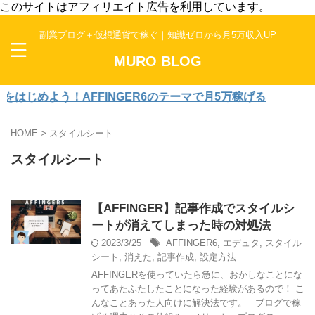
このサイトはアフィリエイト広告を利用しています。
副業ブログ＋仮想通貨で稼ぐ｜知識ゼロから月5万収入UP
MURO BLOG
じめよう！AFFINGER6のテーマで月5万稼げる
HOME
>
スタイルシート
スタイルシート
【AFFINGER】記事作成でスタイルシ
ートが消えてしまった時の対処法
2023/3/25
AFFINGER6
,
エデュタ
,
スタイル
シート
,
消えた
,
記事作成
,
設定方法
AFFINGERを使っていたら急に、おかしなことにな
ってあたふたしたことになった経験があるので！ こ
んなことあった人向けに解決法です。 ブログで稼