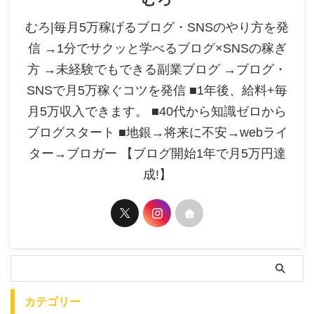
むろ|毎月5万稼げるブログ・SNSのやり方を発
信 →1分でサクッと学べるブログ×SNSの稼ぎ
方 →未経験でもできる副業ブログ →ブログ・
SNSで月5万稼ぐコツを発信 ■1年後、給料+毎
月5万収入できます。 ■40代から知識ゼロから
ブログスタート ■地銀→将来に不安→webライ
ター→ブロガー 【ブログ開始1年で月5万円達
成!】
カテゴリー