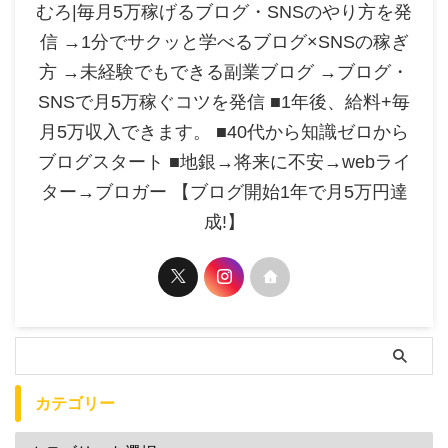
むろ|毎月5万稼げるブログ・SNSのやり方を発
信 →1分でサクッと学べるブログ×SNSの稼ぎ
方 →未経験でもできる副業ブログ →ブログ・
SNSで月5万稼ぐコツを発信 ■1年後、給料+毎
月5万収入できます。 ■40代から知識ゼロから
ブログスタート ■地銀→将来に不安→webライ
ター→ブロガー 【ブログ開始1年で月5万円達
成!】
カテゴリー