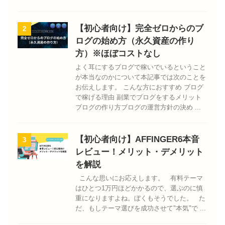
【初心者向け】完全ゼロからのブ
2
ログの始め方（永久資産の作り
方）※ほぼコストなし
よく耳にするブログで稼いでいるということ
が本当なのかについて本記事では次のことを
お伝えします。 こんな方におすすめ ブログ
で稼げる理由 副業でブログをするメリット
ブログの作り方ブログの運営方針の決め ...
【初心者向け】AFFINGER6本音
3
レビュー！メリット・デメリット
を解説
こんな思いにお応えします。 有料テーマ
はひとつ1万円ほどかかるので、選ぶのに慎
重になりますよね。ぼくもそうでした。 た
だ、もしテーマ選びを成功させて"本気"で ...