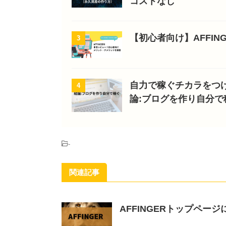
コストなし
【初心者向け】AFFI
3
自力で稼ぐチカラをつ
4
論:ブログを作り自分で
-
関連記事
AFFINGERトップペ