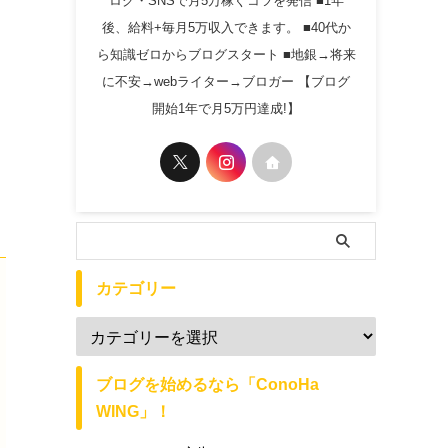
ログ・SNSで月5万稼ぐコツを発信 ■1年
後、給料+毎月5万収入できます。 ■40代か
ら知識ゼロからブログスタート ■地銀→将来
に不安→webライター→ブロガー 【ブログ
開始1年で月5万円達成!】
カテゴリー
ブログを始めるなら「ConoHa
WING」！