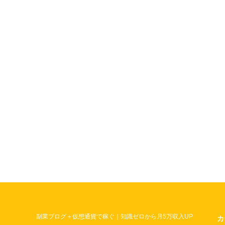
副業ブログ＋仮想通貨で稼ぐ｜知識ゼロから月5万収入UP
カ