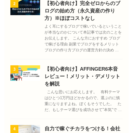
【初心者向け】完全ゼロからのブ
2
ログの始め方（永久資産の作り
方）※ほぼコストなし
よく耳にするブログで稼いでいるということ
が本当なのかについて本記事では次のことを
お伝えします。 こんな方におすすめ ブログ
で稼げる理由 副業でブログをするメリット
ブログの作り方ブログの運営方針の決め ...
【初心者向け】AFFINGER6本音
3
レビュー！メリット・デメリット
を解説
こんな思いにお応えします。 有料テーマ
はひとつ1万円ほどかかるので、選ぶのに慎
重になりますよね。ぼくもそうでした。 た
だ、もしテーマ選びを成功させて"本気"で ...
自力で稼ぐチカラをつける！会社
4