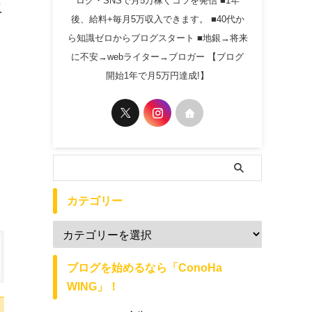
ログ・SNSで月5万稼ぐコツを発信 ■1年
こ
後、給料+毎月5万収入できます。 ■40代か
ら知識ゼロからブログスタート ■地銀→将来
に不安→webライター→ブロガー 【ブログ
開始1年で月5万円達成!】
カテゴリー
ブログを始めるなら「ConoHa
WING」！