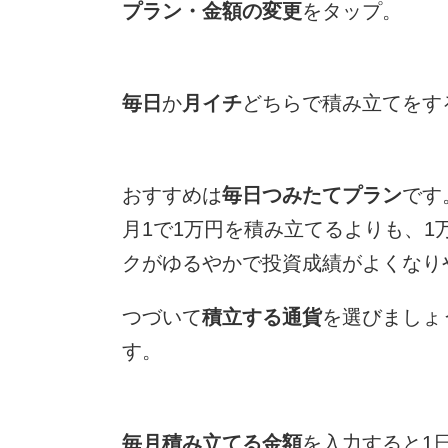
プラン・金額の変更
をタップ。
毎日
か
月イチ
どちらで積み立てをす
おすすめは
毎日つみたてプラン
です
月1で1万円を積み立てるよりも、1
クがゆるやかで投資成績がよくなり
つづいて
積立する通貨
を選びましょ
す。
毎月積み立てる金額
を入力すると1