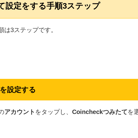
て設定をする手順3ステップ
順は3ステップです。
たてを設定する
の
アカウント
をタップし、
Coincheckつみたて
を