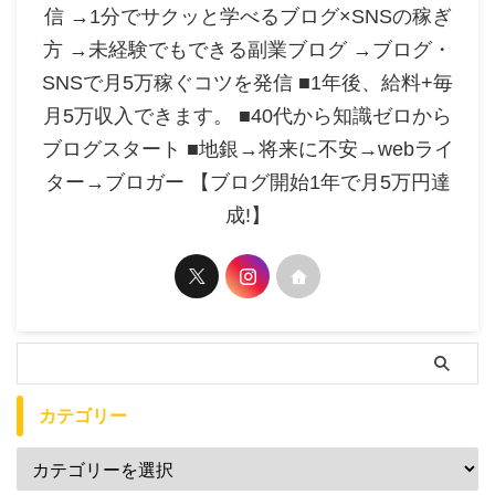
信 →1分でサクッと学べるブログ×SNSの稼ぎ
方 →未経験でもできる副業ブログ →ブログ・
SNSで月5万稼ぐコツを発信 ■1年後、給料+毎
月5万収入できます。 ■40代から知識ゼロから
ブログスタート ■地銀→将来に不安→webライ
ター→ブロガー 【ブログ開始1年で月5万円達
成!】
カテゴリー