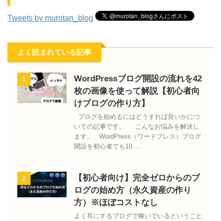
Tweets by murotan_blog
よく読まれている記事
WordPressブログ開設の流れを42
1
枚の画像を使って解説【初心者向
けブログの作り方】
ブログを始めるにはどうすれば良いかにつ
いての記事です。 こんなお悩みを解決し
ます。 WordPress（ワードプレス）ブログ
開設を初心者でも10 ...
【初心者向け】完全ゼロからのブ
2
ログの始め方（永久資産の作り
方）※ほぼコストなし
よく耳にするブログで稼いでいるということ