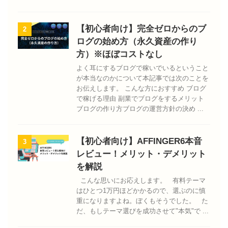
【初心者向け】完全ゼロからのブ
2
ログの始め方（永久資産の作り
方）※ほぼコストなし
よく耳にするブログで稼いでいるということ
が本当なのかについて本記事では次のことを
お伝えします。 こんな方におすすめ ブログ
で稼げる理由 副業でブログをするメリット
ブログの作り方ブログの運営方針の決め ...
【初心者向け】AFFINGER6本音
3
レビュー！メリット・デメリット
を解説
こんな思いにお応えします。 有料テーマ
はひとつ1万円ほどかかるので、選ぶのに慎
重になりますよね。ぼくもそうでした。 た
だ、もしテーマ選びを成功させて"本気"で ...