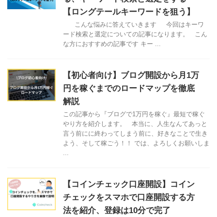
【ロングテールキーワードを狙う】
こんな悩みに答えていきます 今回はキーワ
ード検索と選定についての記事になります。 こん
な方におすすめの記事です キー ...
【初心者向け】ブログ開設から月1万
円を稼ぐまでのロードマップを徹底
解説
この記事から『ブログで1万円を稼ぐ』最短で稼ぐ
やり方を紹介します。 本当に、人生なんてあっと
言う前にに終わってしまう前に、好きなことで生き
よう、そして稼ごう！！ では、よろしくお願いしま
...
【コインチェック口座開設】コイン
チェックをスマホで口座開設する方
法を紹介、登録は10分で完了