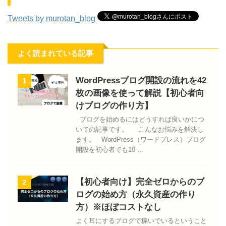
Tweets by murotan_blog
よく読まれている記事
WordPressブログ開設の流れを42
1
枚の画像を使って解説【初心者向
けブログの作り方】
ブログを始めるにはどうすれば良いかにつ
いての記事です。 こんなお悩みを解決し
ます。 WordPress（ワードプレス）ブログ
開設を初心者でも10 ...
【初心者向け】完全ゼロからのブ
2
ログの始め方（永久資産の作り
方）※ほぼコストなし
よく耳にするブログで稼いでいるということ