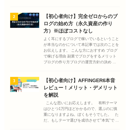
【初心者向け】完全ゼロからのブ
2
ログの始め方（永久資産の作り
方）※ほぼコストなし
よく耳にするブログで稼いでいるということ
が本当なのかについて本記事では次のことを
お伝えします。 こんな方におすすめ ブログ
で稼げる理由 副業でブログをするメリット
ブログの作り方ブログの運営方針の決め ...
【初心者向け】AFFINGER6本音
3
レビュー！メリット・デメリット
を解説
こんな思いにお応えします。 有料テーマ
はひとつ1万円ほどかかるので、選ぶのに慎
重になりますよね。ぼくもそうでした。 た
だ、もしテーマ選びを成功させて"本気"で ...