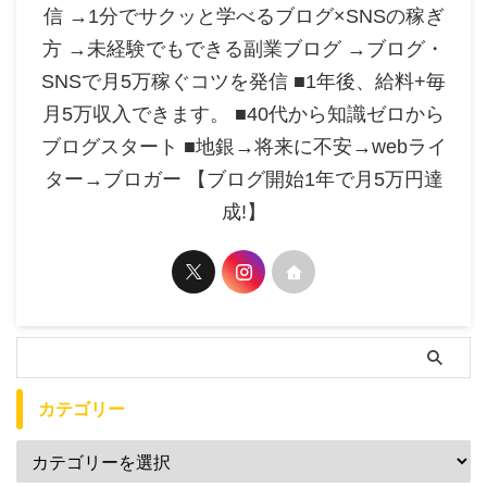
信 →1分でサクッと学べるブログ×SNSの稼ぎ
方 →未経験でもできる副業ブログ →ブログ・
SNSで月5万稼ぐコツを発信 ■1年後、給料+毎
月5万収入できます。 ■40代から知識ゼロから
ブログスタート ■地銀→将来に不安→webライ
ター→ブロガー 【ブログ開始1年で月5万円達
成!】
カテゴリー