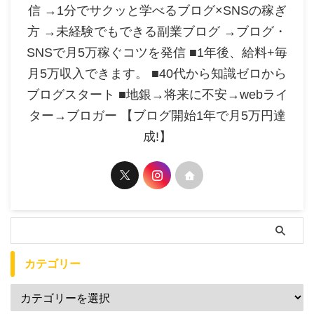
信 →1分でサクッと学べるブログ×SNSの稼ぎ
方 →未経験でもできる副業ブログ →ブログ・
SNSで月5万稼ぐコツを発信 ■1年後、給料+毎
月5万収入できます。 ■40代から知識ゼロから
ブログスタート ■地銀→将来に不安→webライ
ター→ブロガー 【ブログ開始1年で月5万円達
成!】
カテゴリー