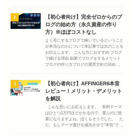
【初心者向け】完全ゼロからのブ
2
ログの始め方（永久資産の作り
方）※ほぼコストなし
よく耳にするブログで稼いでいるということ
が本当なのかについて本記事では次のことを
お伝えします。 こんな方におすすめ ブログ
で稼げる理由 副業でブログをするメリット
ブログの作り方ブログの運営方針の決め ...
【初心者向け】AFFINGER6本音
3
レビュー！メリット・デメリット
を解説
こんな思いにお応えします。 有料テーマ
はひとつ1万円ほどかかるので、選ぶのに慎
重になりますよね。ぼくもそうでした。 た
だ、もしテーマ選びを成功させて"本気"で ...