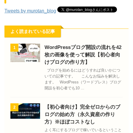
Tweets by murotan_blog
よく読まれている記事
WordPressブログ開設の流れを42
1
枚の画像を使って解説【初心者向
けブログの作り方】
ブログを始めるにはどうすれば良いかにつ
いての記事です。 こんなお悩みを解決し
ます。 WordPress（ワードプレス）ブログ
開設を初心者でも10 ...
【初心者向け】完全ゼロからのブ
2
ログの始め方（永久資産の作り
方）※ほぼコストなし
よく耳にするブログで稼いでいるということ