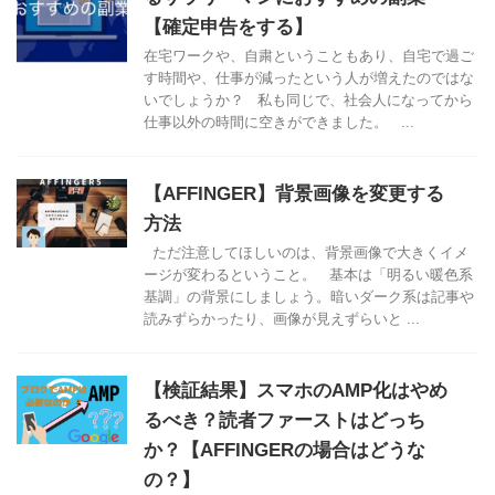
【確定申告をする】
在宅ワークや、自粛ということもあり、自宅で過ご
す時間や、仕事が減ったという人が増えたのではな
いでしょうか？ 私も同じで、社会人になってから
仕事以外の時間に空きができました。 ...
【AFFINGER】背景画像を変更する
方法
ただ注意してほしいのは、背景画像で大きくイメ
ージが変わるということ。 基本は「明るい暖色系
基調」の背景にしましょう。暗いダーク系は記事や
読みずらかったり、画像が見えずらいと ...
【検証結果】スマホのAMP化はやめ
るべき？読者ファーストはどっち
か？【AFFINGERの場合はどうな
の？】