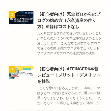
【初心者向け】完全ゼロからのブ
2
ログの始め方（永久資産の作り
方）※ほぼコストなし
よく耳にするブログで稼いでいるということ
が本当なのかについて本記事では次のことを
お伝えします。 こんな方におすすめ ブログ
で稼げる理由 副業でブログをするメリット
ブログの作り方ブログの運営方針の決め ...
【初心者向け】AFFINGER6本音
3
レビュー！メリット・デメリット
を解説
こんな思いにお応えします。 有料テーマ
はひとつ1万円ほどかかるので、選ぶのに慎
重になりますよね。ぼくもそうでした。 た
だ、もしテーマ選びを成功させて"本気"で ...