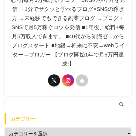
むろ|毎月5万稼げるブログ・SNSのやり方を発
信 →1分でサクッと学べるブログ×SNSの稼ぎ
方 →未経験でもできる副業ブログ →ブログ・
SNSで月5万稼ぐコツを発信 ■1年後、給料+毎
月5万収入できます。 ■40代から知識ゼロから
ブログスタート ■地銀→将来に不安→webライ
ター→ブロガー 【ブログ開始1年で月5万円達
成!】
カテゴリー