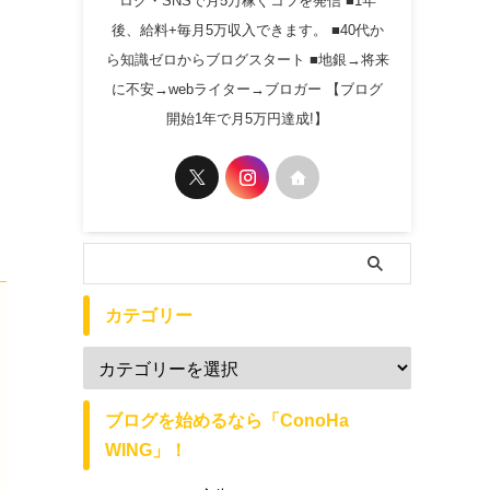
ログ・SNSで月5万稼ぐコツを発信 ■1年
後、給料+毎月5万収入できます。 ■40代か
ら知識ゼロからブログスタート ■地銀→将来
に不安→webライター→ブロガー 【ブログ
開始1年で月5万円達成!】
カテゴリー
ブログを始めるなら「ConoHa
WING」！