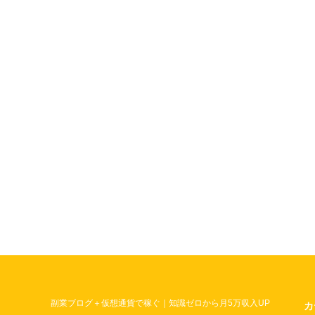
副業ブログ＋仮想通貨で稼ぐ｜知識ゼロから月5万収入UP
カ