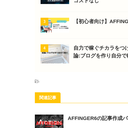
コストなし
【初心者向け】AFFI
3
自力で稼ぐチカラをつ
4
論:ブログを作り自分で
-
関連記事
AFFINGER6の記事作