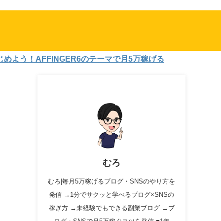
！AFFINGER6のテーマで月5万稼げる
むろ
むろ|毎月5万稼げるブログ・SNSのやり方を
発信 →1分でサクッと学べるブログ×SNSの
稼ぎ方 →未経験でもできる副業ブログ →ブ