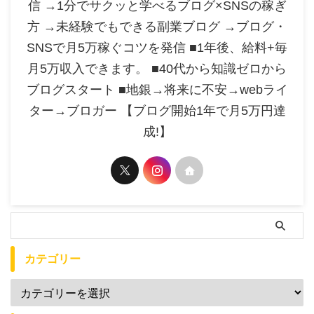
信 →1分でサクッと学べるブログ×SNSの稼ぎ
方 →未経験でもできる副業ブログ →ブログ・
SNSで月5万稼ぐコツを発信 ■1年後、給料+毎
月5万収入できます。 ■40代から知識ゼロから
ブログスタート ■地銀→将来に不安→webライ
ター→ブロガー 【ブログ開始1年で月5万円達
成!】
カテゴリー