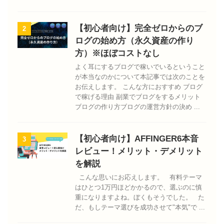
【初心者向け】完全ゼロからのブ
2
ログの始め方（永久資産の作り
方）※ほぼコストなし
よく耳にするブログで稼いでいるということ
が本当なのかについて本記事では次のことを
お伝えします。 こんな方におすすめ ブログ
で稼げる理由 副業でブログをするメリット
ブログの作り方ブログの運営方針の決め ...
【初心者向け】AFFINGER6本音
3
レビュー！メリット・デメリット
を解説
こんな思いにお応えします。 有料テーマ
はひとつ1万円ほどかかるので、選ぶのに慎
重になりますよね。ぼくもそうでした。 た
だ、もしテーマ選びを成功させて"本気"で ...