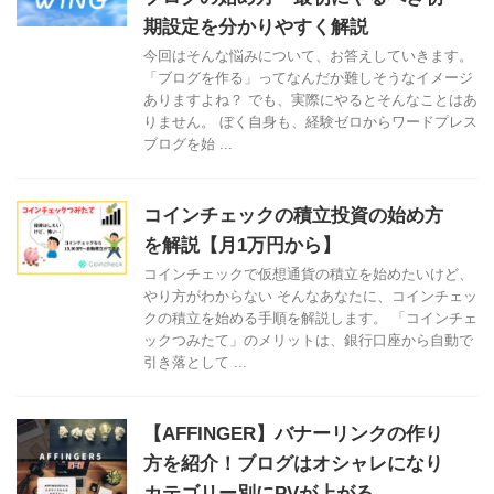
期設定を分かりやすく解説
今回はそんな悩みについて、お答えしていきます。
「ブログを作る」ってなんだか難しそうなイメージ
ありますよね？ でも、実際にやるとそんなことはあ
りません。 ぼく自身も、経験ゼロからワードプレス
ブログを始 ...
コインチェックの積立投資の始め方
を解説【月1万円から】
コインチェックで仮想通貨の積立を始めたいけど、
やり方がわからない そんなあなたに、コインチェッ
クの積立を始める手順を解説します。 「コインチェ
ックつみたて」のメリットは、銀行口座から自動で
引き落として ...
【AFFINGER】バナーリンクの作り
方を紹介！ブログはオシャレになり
カテゴリー別にPVが上がる