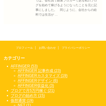
では、会社員で副業ブロガーである私のブロ
グを始めて稼げるようになったことを元に記
事にしました。 同じように、会社からの給
料では生活が ...
プロフィール
お問い合わせ
プライバシーポリシー
カテゴリー
AFFINGER (53)
AFFINGER 記事作成 (23)
AFFINGERカスタマイズ (19)
AFFINGERデザイン (6)
AFFINGER収益化 (3)
ブログで月5万円稼ぐ (21)
ブログの始め方 (15)
仮想通貨 (19)
NFT (1)