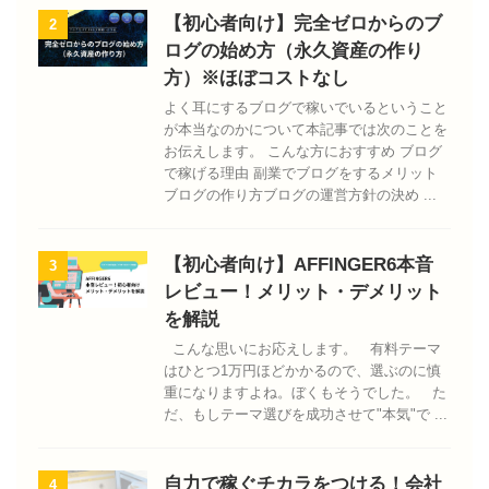
【初心者向け】完全ゼロからのブ
2
ログの始め方（永久資産の作り
方）※ほぼコストなし
よく耳にするブログで稼いでいるということ
が本当なのかについて本記事では次のことを
お伝えします。 こんな方におすすめ ブログ
で稼げる理由 副業でブログをするメリット
ブログの作り方ブログの運営方針の決め ...
【初心者向け】AFFINGER6本音
3
レビュー！メリット・デメリット
を解説
こんな思いにお応えします。 有料テーマ
はひとつ1万円ほどかかるので、選ぶのに慎
重になりますよね。ぼくもそうでした。 た
だ、もしテーマ選びを成功させて"本気"で ...
自力で稼ぐチカラをつける！会社
4