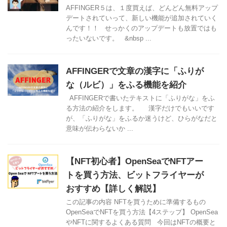
AFFINGER５は、１度買えば、どんどん無料アップ
デートされていって、新しい機能が追加されていく
んです！！ せっかくのアップデートも放置ではも
ったいないです。 &nbsp ...
AFFINGERで文章の漢字に「ふりが
な（ルビ）」をふる機能を紹介
AFFINGERで書いたテキストに「ふりがな」をふ
る方法の紹介をします。 漢字だけでもいいです
が、「ふりがな」をふるか迷うけど、ひらがなだと
意味が伝わらないか ...
【NFT初心者】OpenSeaでNFTアー
トを買う方法、ビットフライヤーが
おすすめ【詳しく解説】
この記事の内容 NFTを買うために準備するもの
OpenSeaでNFTを買う方法【4ステップ】 OpenSea
やNFTに関するよくある質問 今回はNFTの概要と