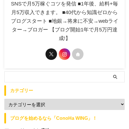
SNSで月5万稼ぐコツを発信 ■1年後、給料+毎
月5万収入できます。 ■40代から知識ゼロから
ブログスタート ■地銀→将来に不安→webライ
ター→ブロガー 【ブログ開始1年で月5万円達
成!】
カテゴリー
ブログを始めるなら「ConoHa WING」！