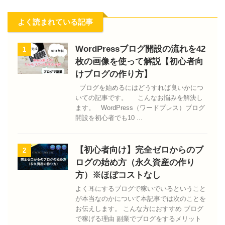
よく読まれている記事
WordPressブログ開設の流れを42
1
枚の画像を使って解説【初心者向
けブログの作り方】
ブログを始めるにはどうすれば良いかにつ
いての記事です。 こんなお悩みを解決し
ます。 WordPress（ワードプレス）ブログ
開設を初心者でも10 ...
【初心者向け】完全ゼロからのブ
2
ログの始め方（永久資産の作り
方）※ほぼコストなし
よく耳にするブログで稼いでいるということ
が本当なのかについて本記事では次のことを
お伝えします。 こんな方におすすめ ブログ
で稼げる理由 副業でブログをするメリット