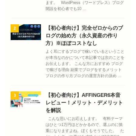
ます。 WordPress（ワードプレス）ブログ
開設を初心者でも10 ...
【初心者向け】完全ゼロからのブ
2
ログの始め方（永久資産の作り
方）※ほぼコストなし
よく耳にするブログで稼いでいるということ
が本当なのかについて本記事では次のことを
お伝えします。 こんな方におすすめ ブログ
で稼げる理由 副業でブログをするメリット
ブログの作り方ブログの運営方針の決め ...
【初心者向け】AFFINGER6本音
3
レビュー！メリット・デメリット
を解説
こんな思いにお応えします。 有料テーマ
はひとつ1万円ほどかかるので、選ぶのに慎
重になりますよね。ぼくもそうでした。 た