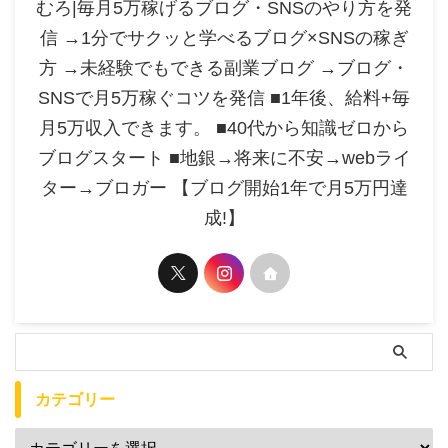
むろ|毎月5万稼げるブログ・SNSのやり方を発
信 →1分でサクッと学べるブログ×SNSの稼ぎ
方 →未経験でもできる副業ブログ →ブログ・
SNSで月5万稼ぐコツを発信 ■1年後、給料+毎
月5万収入できます。 ■40代から知識ゼロから
ブログスタート ■地銀→将来に不安→webライ
ター→ブロガー 【ブログ開始1年で月5万円達
成!】
カテゴリー