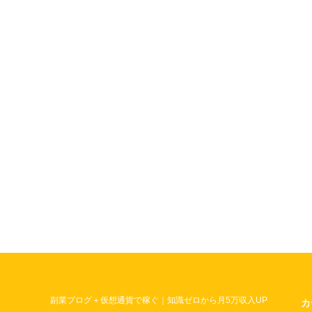
副業ブログ＋仮想通貨で稼ぐ｜知識ゼロから月5万収入UP
カ