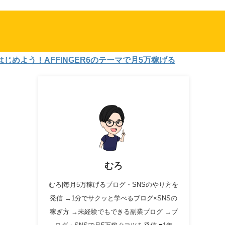
う！AFFINGER6のテーマで月5万稼げる
むろ
むろ|毎月5万稼げるブログ・SNSのやり方を
発信 →1分でサクッと学べるブログ×SNSの
稼ぎ方 →未経験でもできる副業ブログ →ブ