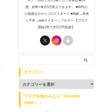
ログ・SNSで月5万稼ぐコツを発信 ■1年
後、給料+毎月5万収入できます。 ■40代か
ら知識ゼロからブログスタート ■地銀→将来
に不安→webライター→ブロガー 【ブログ
開始1年で月5万円達成!】
カテゴリー
ブログを始めるなら「ConoHa
WING」！