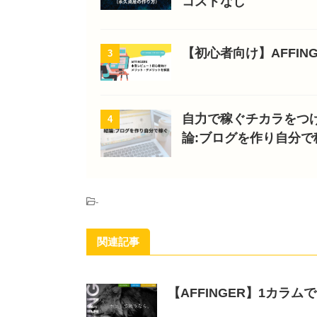
コストなし
【初心者向け】AFFI
3
自力で稼ぐチカラをつ
4
論:ブログを作り自分で
-
関連記事
【AFFINGER】1カラ