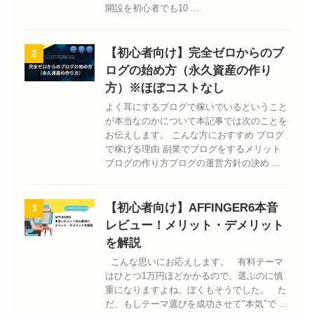
開設を初心者でも10 ...
【初心者向け】完全ゼロからのブ
2
ログの始め方（永久資産の作り
方）※ほぼコストなし
よく耳にするブログで稼いでいるということ
が本当なのかについて本記事では次のことを
お伝えします。 こんな方におすすめ ブログ
で稼げる理由 副業でブログをするメリット
ブログの作り方ブログの運営方針の決め ...
【初心者向け】AFFINGER6本音
3
レビュー！メリット・デメリット
を解説
こんな思いにお応えします。 有料テーマ
はひとつ1万円ほどかかるので、選ぶのに慎
重になりますよね。ぼくもそうでした。 た
だ、もしテーマ選びを成功させて"本気"で ...