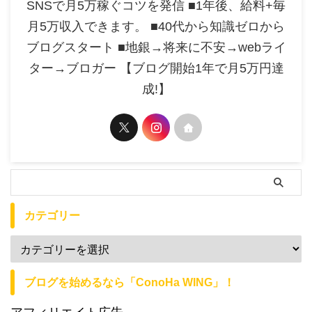
SNSで月5万稼ぐコツを発信 ■1年後、給料+毎
月5万収入できます。 ■40代から知識ゼロから
ブログスタート ■地銀→将来に不安→webライ
ター→ブロガー 【ブログ開始1年で月5万円達
成!】
カテゴリー
ブログを始めるなら「ConoHa WING」！