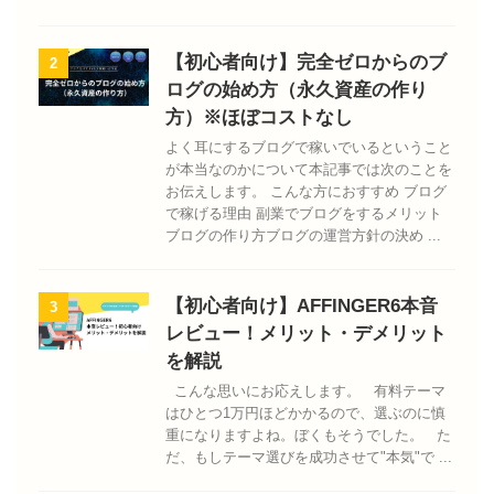
【初心者向け】完全ゼロからのブ
2
ログの始め方（永久資産の作り
方）※ほぼコストなし
よく耳にするブログで稼いでいるということ
が本当なのかについて本記事では次のことを
お伝えします。 こんな方におすすめ ブログ
で稼げる理由 副業でブログをするメリット
ブログの作り方ブログの運営方針の決め ...
【初心者向け】AFFINGER6本音
3
レビュー！メリット・デメリット
を解説
こんな思いにお応えします。 有料テーマ
はひとつ1万円ほどかかるので、選ぶのに慎
重になりますよね。ぼくもそうでした。 た
だ、もしテーマ選びを成功させて"本気"で ...