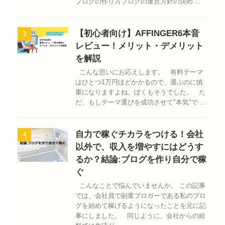
ブログの作り方ブログの運営方針の決め ...
【初心者向け】AFFINGER6本音
3
レビュー！メリット・デメリット
を解説
こんな思いにお応えします。 有料テーマ
はひとつ1万円ほどかかるので、選ぶのに慎
重になりますよね。ぼくもそうでした。 た
だ、もしテーマ選びを成功させて"本気"で ...
自力で稼ぐチカラをつける！会社
4
以外で、収入を増やすにはどうす
るか？結論:ブログを作り自分で稼
ぐ
こんなことで悩んでいませんか。 この記事
では、会社員で副業ブロガーである私のブロ
グを始めて稼げるようになったことを元に記
事にしました。 同じように、会社からの給