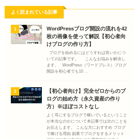
よく読まれている記事
WordPressブログ開設の流れを42
1
枚の画像を使って解説【初心者向
けブログの作り方】
ブログを始めるにはどうすれば良いかにつ
いての記事です。 こんなお悩みを解決し
ます。 WordPress（ワードプレス）ブログ
開設を初心者でも10 ...
【初心者向け】完全ゼロからのブ
2
ログの始め方（永久資産の作り
方）※ほぼコストなし
よく耳にするブログで稼いでいるということ
が本当なのかについて本記事では次のことを
お伝えします。 こんな方におすすめ ブログ
で稼げる理由 副業でブログをするメリット