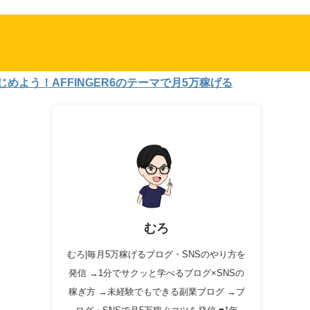
！AFFINGER6のテーマで月5万稼げる
むろ
むろ|毎月5万稼げるブログ・SNSのやり方を
発信 →1分でサクッと学べるブログ×SNSの
稼ぎ方 →未経験でもできる副業ブログ →ブ