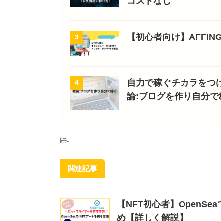
コストなし
【初心者向け】AFFI
3
自力で稼ぐチカラをつ
4
論:ブログを作り自分で
-
関連記事
【NFT初心者】OpenS
め【詳しく解説】