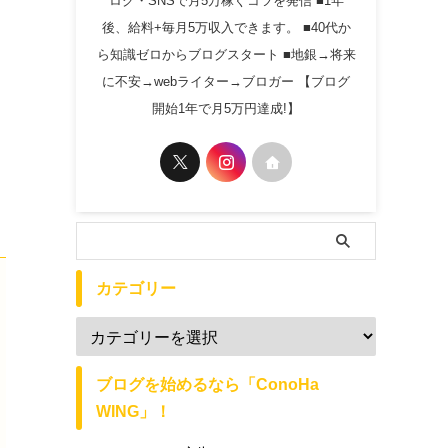
ログ・SNSで月5万稼ぐコツを発信 ■1年
後、給料+毎月5万収入できます。 ■40代か
ら知識ゼロからブログスタート ■地銀→将来
に不安→webライター→ブロガー 【ブログ
開始1年で月5万円達成!】
カテゴリー
ブログを始めるなら「ConoHa
WING」！