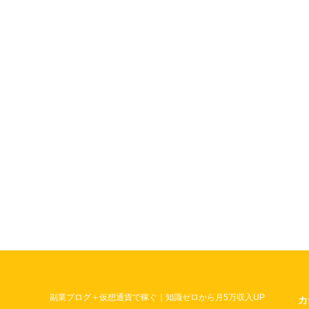
副業ブログ＋仮想通貨で稼ぐ｜知識ゼロから月5万収入UP
カ