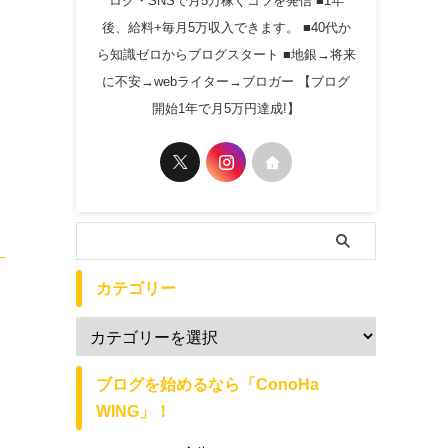
ログ・SNSで月5万稼ぐコツを発信 ■1年
後、給料+毎月5万収入できます。 ■40代か
ら知識ゼロからブログスタート ■地銀→将来
に不安→webライター→ブロガー 【ブログ
開始1年で月5万円達成!】
カテゴリー
ブログを始めるなら「ConoHa
WING」！