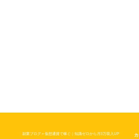
副業ブログ＋仮想通貨で稼ぐ｜知識ゼロから月5万収入UP
カ