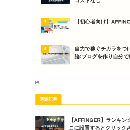
コストなし
【初心者向け】AFFI
3
自力で稼ぐチカラをつ
4
論:ブログを作り自分で
-
関連記事
【AFFINGER】ラン
こに設置するとクリック