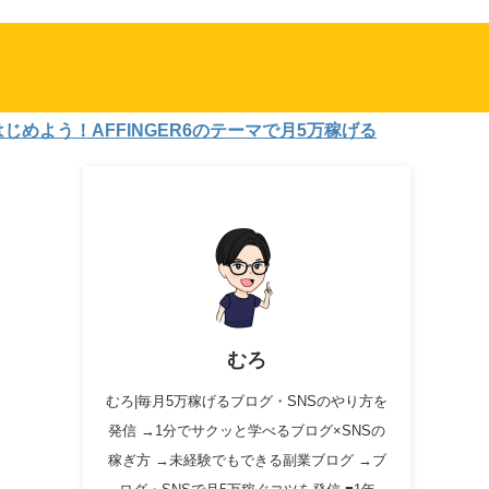
う！AFFINGER6のテーマで月5万稼げる
むろ
むろ|毎月5万稼げるブログ・SNSのやり方を
発信 →1分でサクッと学べるブログ×SNSの
稼ぎ方 →未経験でもできる副業ブログ →ブ