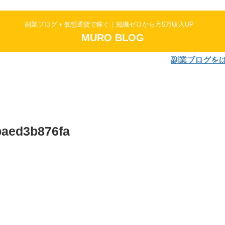
副業ブログ＋仮想通貨で稼ぐ｜知識ゼロから月5万収入UP
MURO BLOG
副業ブログをはじめよ
baed3b876fa