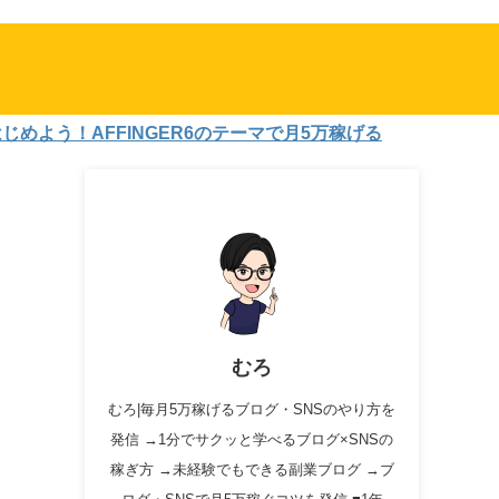
！AFFINGER6のテーマで月5万稼げる
むろ
むろ|毎月5万稼げるブログ・SNSのやり方を
発信 →1分でサクッと学べるブログ×SNSの
稼ぎ方 →未経験でもできる副業ブログ →ブ