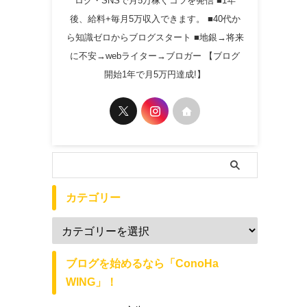
ログ・SNSで月5万稼ぐコツを発信 ■1年
後、給料+毎月5万収入できます。 ■40代か
ら知識ゼロからブログスタート ■地銀→将来
に不安→webライター→ブロガー 【ブログ
開始1年で月5万円達成!】
カテゴリー
ブログを始めるなら「ConoHa
WING」！