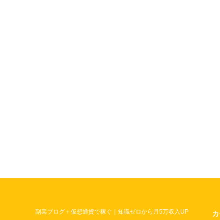
副業ブログ＋仮想通貨で稼ぐ｜知識ゼロから月5万収入UP
カ