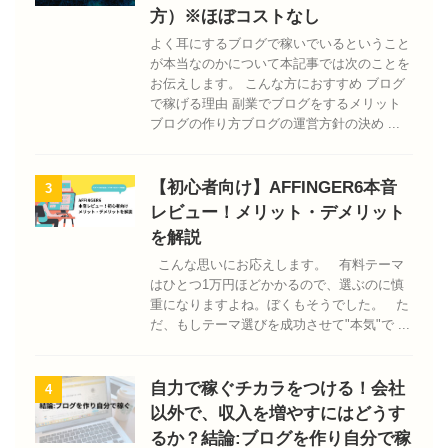
方）※ほぼコストなし
よく耳にするブログで稼いでいるということ
が本当なのかについて本記事では次のことを
お伝えします。 こんな方におすすめ ブログ
で稼げる理由 副業でブログをするメリット
ブログの作り方ブログの運営方針の決め ...
【初心者向け】AFFINGER6本音
3
レビュー！メリット・デメリット
を解説
こんな思いにお応えします。 有料テーマ
はひとつ1万円ほどかかるので、選ぶのに慎
重になりますよね。ぼくもそうでした。 た
だ、もしテーマ選びを成功させて"本気"で ...
自力で稼ぐチカラをつける！会社
4
以外で、収入を増やすにはどうす
るか？結論:ブログを作り自分で稼