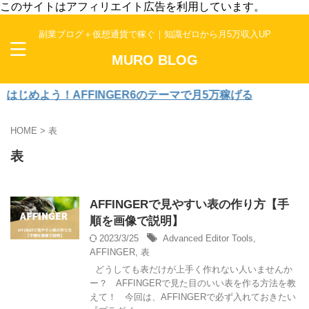
このサイトはアフィリエイト広告を利用しています。
副業ブログ＋仮想通貨で稼ぐ｜知識ゼロから月5万収入UP
MURO BLOG
じめよう！AFFINGER6のテーマで月5万稼げる
HOME
>
表
表
AFFINGERで見やすい表の作り方【手
順を画像で説明】
2023/3/25
Advanced Editor Tools
,
AFFINGER
,
表
どうしても表だけが上手く作れない人いませんか
ー？ AFFINGERで見た目のいい表を作る方法を教
えて！ 今回は、AFFINGERで必ず入れておきたい