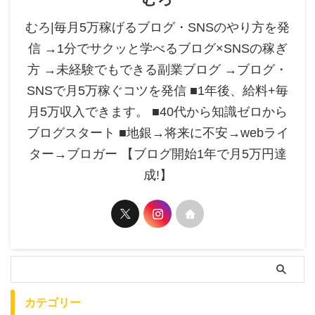
むろ|毎月5万稼げるブログ・SNSのやり方を発
信 →1分でサクッと学べるブログ×SNSの稼ぎ
方 →未経験でもできる副業ブログ →ブログ・
SNSで月5万稼ぐコツを発信 ■1年後、給料+毎
月5万収入できます。 ■40代から知識ゼロから
ブログスタート ■地銀→将来に不安→webライ
ター→ブロガー 【ブログ開始1年で月5万円達
成!】
カテゴリー