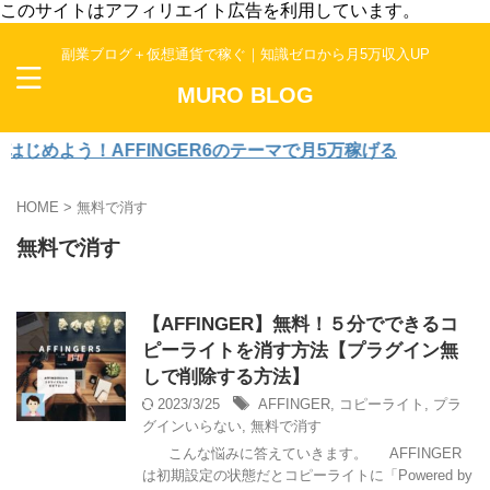
このサイトはアフィリエイト広告を利用しています。
副業ブログ＋仮想通貨で稼ぐ｜知識ゼロから月5万収入UP
MURO BLOG
じめよう！AFFINGER6のテーマで月5万稼げる
HOME
>
無料で消す
無料で消す
【AFFINGER】無料！５分でできるコ
ピーライトを消す方法【プラグイン無
しで削除する方法】
2023/3/25
AFFINGER
,
コピーライト
,
プラ
グインいらない
,
無料で消す
こんな悩みに答えていきます。 AFFINGER
は初期設定の状態だとコピーライトに「Powered by