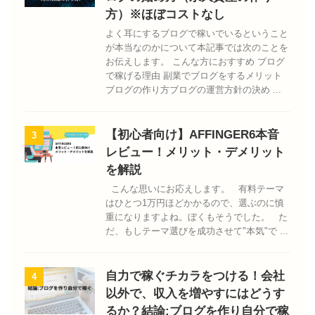
方）※ほぼコストなし
よく耳にするブログで稼いでいるということ
が本当なのかについて本記事では次のことを
お伝えします。 こんな方におすすめ ブログ
で稼げる理由 副業でブログをするメリット
ブログの作り方ブログの運営方針の決め ...
【初心者向け】AFFINGER6本音
3
レビュー！メリット・デメリット
を解説
こんな思いにお応えします。 有料テーマ
はひとつ1万円ほどかかるので、選ぶのに慎
重になりますよね。ぼくもそうでした。 た
だ、もしテーマ選びを成功させて"本気"で ...
自力で稼ぐチカラをつける！会社
4
以外で、収入を増やすにはどうす
るか？結論:ブログを作り自分で稼