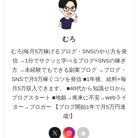
むろ
むろ|毎月5万稼げるブログ・SNSのやり方を発
信 →1分でサクッと学べるブログ×SNSの稼ぎ
方 →未経験でもできる副業ブログ →ブログ・
SNSで月5万稼ぐコツを発信 ■1年後、給料+毎
月5万収入できます。 ■40代から知識ゼロから
ブログスタート ■地銀→将来に不安→webライ
ター→ブロガー 【ブログ開始1年で月5万円達
成!】