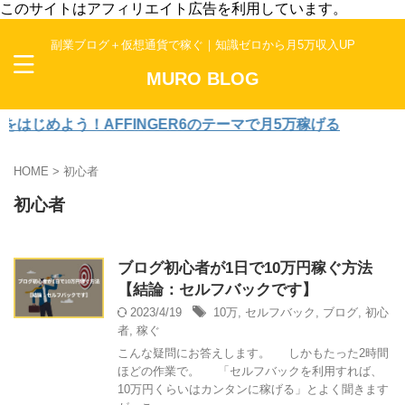
このサイトはアフィリエイト広告を利用しています。
副業ブログ＋仮想通貨で稼ぐ｜知識ゼロから月5万収入UP
MURO BLOG
じめよう！AFFINGER6のテーマで月5万稼げる
HOME
>
初心者
初心者
ブログ初心者が1日で10万円稼ぐ方法
【結論：セルフバックです】
2023/4/19
10万
,
セルフバック
,
ブログ
,
初心
者
,
稼ぐ
こんな疑問にお答えします。 しかもたった2時間
ほどの作業で。 「セルフバックを利用すれば、
10万円くらいはカンタンに稼げる」とよく聞きます