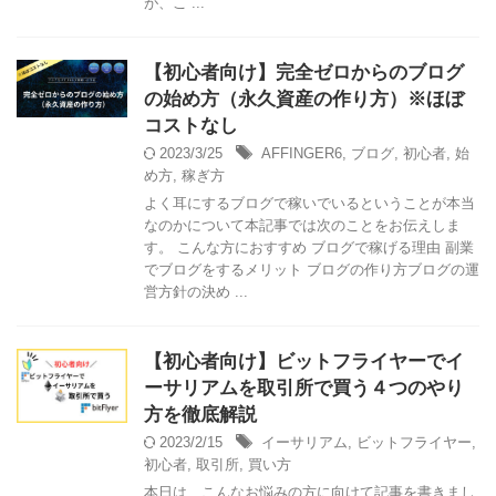
が、こ ...
【初心者向け】完全ゼロからのブログ
の始め方（永久資産の作り方）※ほぼ
コストなし
2023/3/25
AFFINGER6
,
ブログ
,
初心者
,
始
め方
,
稼ぎ方
よく耳にするブログで稼いでいるということが本当
なのかについて本記事では次のことをお伝えしま
す。 こんな方におすすめ ブログで稼げる理由 副業
でブログをするメリット ブログの作り方ブログの運
営方針の決め ...
【初心者向け】ビットフライヤーでイ
ーサリアムを取引所で買う４つのやり
方を徹底解説
2023/2/15
イーサリアム
,
ビットフライヤー
,
初心者
,
取引所
,
買い方
本日は、こんなお悩みの方に向けて記事を書きまし