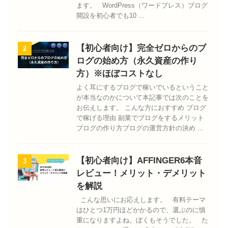
ます。 WordPress（ワードプレス）ブログ
開設を初心者でも10 ...
【初心者向け】完全ゼロからのブ
2
ログの始め方（永久資産の作り
方）※ほぼコストなし
よく耳にするブログで稼いでいるということ
が本当なのかについて本記事では次のことを
お伝えします。 こんな方におすすめ ブログ
で稼げる理由 副業でブログをするメリット
ブログの作り方ブログの運営方針の決め ...
【初心者向け】AFFINGER6本音
3
レビュー！メリット・デメリット
を解説
こんな思いにお応えします。 有料テーマ
はひとつ1万円ほどかかるので、選ぶのに慎
重になりますよね。ぼくもそうでした。 た