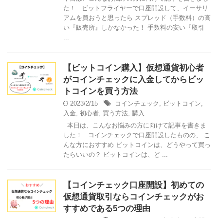
た！ ビットフライヤーで口座開設して、イーサリ
アムを買おうと思ったら スプレッド（手数料）の高
い『販売所』しかなかった！ 手数料の安い『取引
...
【ビットコイン購入】仮想通貨初心者
がコインチェックに入金してからビッ
トコインを買う方法
2023/2/15
コインチェック
,
ビットコイン
,
入金
,
初心者
,
買う方法
,
購入
本日は、こんなお悩みの方に向けて記事を書きま
した！ コインチェックで口座開設したものの、 こ
んな方におすすめ ビットコインは、どうやって買っ
たらいいの？ ビットコインは、ど ...
【コインチェック口座開設】初めての
仮想通貨取引ならコインチェックがお
すすめである5つの理由