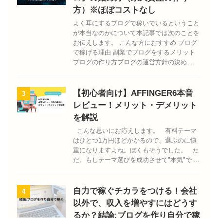
方）※ほぼコストなし
よく耳にするブログで稼いでいるということ
が本当なのかについて本記事では次のことを
お伝えします。 こんな方におすすめ ブログ
で稼げる理由 副業でブログをするメリット
ブログの作り方ブログの運営方針の決め ...
【初心者向け】AFFINGER6本音
3
レビュー！メリット・デメリット
を解説
こんな思いにお応えします。 有料テーマ
はひとつ1万円ほどかかるので、選ぶのに慎
重になりますよね。ぼくもそうでした。 た
だ、もしテーマ選びを成功させて"本気"で ...
自力で稼ぐチカラをつける！会社
4
以外で、収入を増やすにはどうす
るか？結論:ブログを作り自分で稼