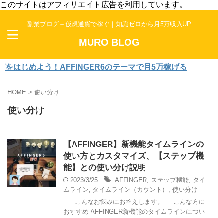
このサイトはアフィリエイト広告を利用しています。
副業ブログ＋仮想通貨で稼ぐ｜知識ゼロから月5万収入UP
MURO BLOG
はじめよう！AFFINGER6のテーマで月5万稼げる
HOME
>
使い分け
使い分け
【AFFINGER】新機能タイムラインの
使い方とカスタマイズ、【ステップ機
能】との使い分け説明
2023/3/25
AFFINGER
,
ステップ機能
,
タイ
ムライン
,
タイムライン（カウント）
,
使い分け
こんなお悩みにお答えします。 こんな方に
おすすめ AFFINGER新機能のタイムラインについ