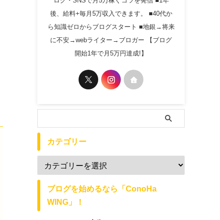
ログ・SNSで月5万稼ぐコツを発信 ■1年
後、給料+毎月5万収入できます。 ■40代か
ら知識ゼロからブログスタート ■地銀→将来
に不安→webライター→ブロガー 【ブログ
開始1年で月5万円達成!】
カテゴリー
ブログを始めるなら「ConoHa
WING」！