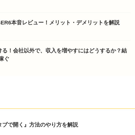
NGER6本音レビュー！メリット・デメリットを解説
ける！会社以外で、収入を増やすにはどうするか？結
稼ぐ
いタブで開く』方法のやり方を解説