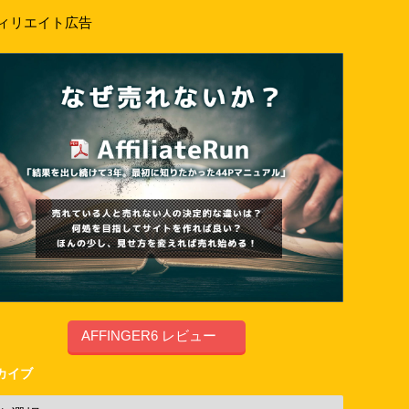
ィリエイト広告
AFFINGER6 レビュー
カイブ