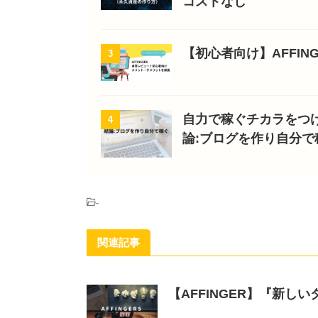
コストなし
【初心者向け】AFFI
3
自力で稼ぐチカラをつ
4
論:ブログを作り自分で
-
関連記事
【AFFINGER】『新し