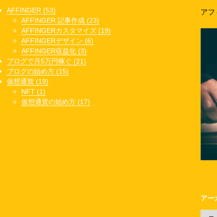
AFFINGER (53)
アフ
AFFINGER 記事作成 (23)
AFFINGERカスタマイズ (19)
AFFINGERデザイン (6)
AFFINGER収益化 (3)
ブログで月5万円稼ぐ (21)
ブログの始め方 (15)
仮想通貨 (19)
NFT (1)
仮想通貨の始め方 (17)
アー