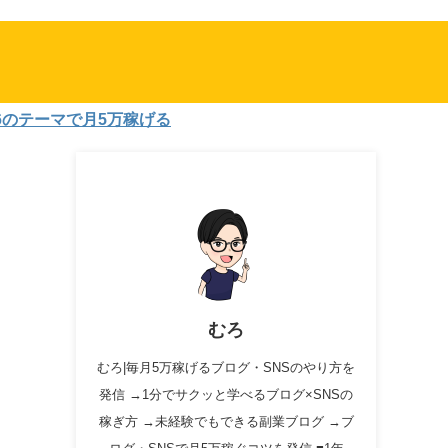
ーマで月5万稼げる
むろ
むろ|毎月5万稼げるブログ・SNSのやり方を
発信 →1分でサクッと学べるブログ×SNSの
稼ぎ方 →未経験でもできる副業ブログ →ブ