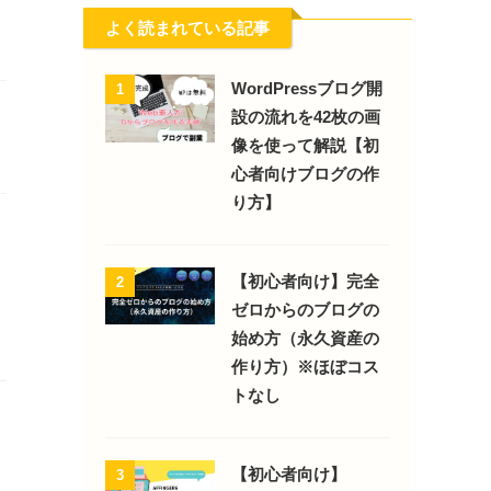
よく読まれている記事
WordPressブログ開
1
設の流れを42枚の画
像を使って解説【初
心者向けブログの作
り方】
【初心者向け】完全
2
ゼロからのブログの
始め方（永久資産の
作り方）※ほぼコス
トなし
【初心者向け】
3