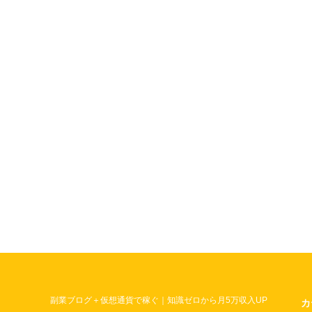
副業ブログ＋仮想通貨で稼ぐ｜知識ゼロから月5万収入UP
カ