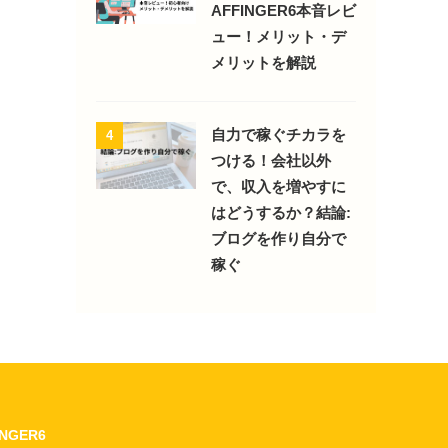
AFFINGER6本音レビ
ュー！メリット・デ
メリットを解説
自力で稼ぐチカラを
4
つける！会社以外
で、収入を増やすに
はどうするか？結論:
ブログを作り自分で
稼ぐ
INGER6