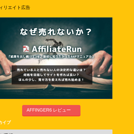
ィリエイト広告
AFFINGER6 レビュー
カイブ