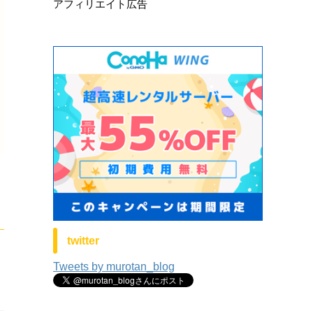
アフィリエイト広告
twitter
Tweets by murotan_blog