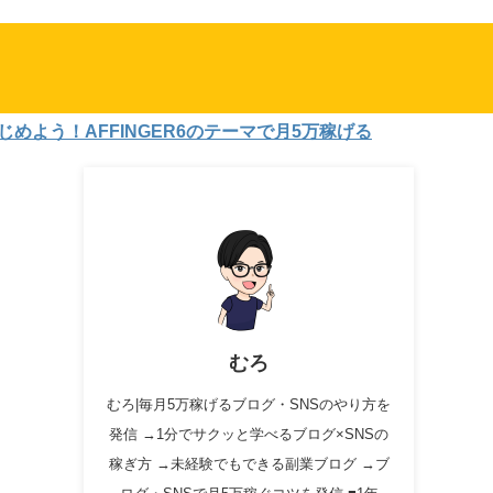
！AFFINGER6のテーマで月5万稼げる
むろ
むろ|毎月5万稼げるブログ・SNSのやり方を
発信 →1分でサクッと学べるブログ×SNSの
稼ぎ方 →未経験でもできる副業ブログ →ブ