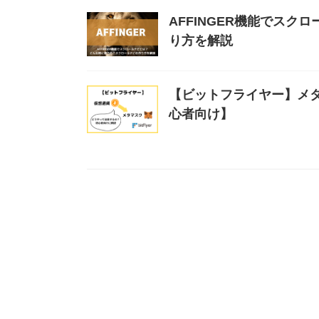
AFFINGER機能でス
り方を解説
【ビットフライヤー】メ
心者向け】