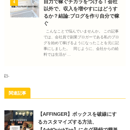
自力で稼ぐチカラをつける！会社
4
以外で、収入を増やすにはどうす
るか？結論:ブログを作り自分で稼
ぐ
こんなことで悩んでいませんか。 この記事
では、会社員で副業ブロガーである私のブロ
グを始めて稼げるようになったことを元に記
事にしました。 同じように、会社からの給
料では生活が ...
-
関連記事
【AFFINGER】ボックスを破線にす
るカスタマイズする方法、
【AddQuickTag】にタグ登録で簡単