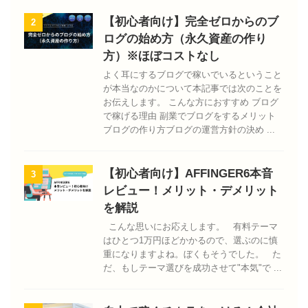
【初心者向け】完全ゼロからのブ
2
ログの始め方（永久資産の作り
方）※ほぼコストなし
よく耳にするブログで稼いでいるということ
が本当なのかについて本記事では次のことを
お伝えします。 こんな方におすすめ ブログ
で稼げる理由 副業でブログをするメリット
ブログの作り方ブログの運営方針の決め ...
【初心者向け】AFFINGER6本音
3
レビュー！メリット・デメリット
を解説
こんな思いにお応えします。 有料テーマ
はひとつ1万円ほどかかるので、選ぶのに慎
重になりますよね。ぼくもそうでした。 た
だ、もしテーマ選びを成功させて"本気"で ...