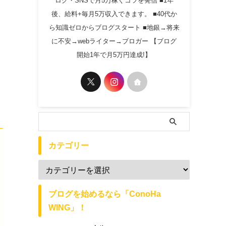
ログ・SNSで月5万稼ぐコツを発信 ■1年
後、給料+毎月5万収入できます。 ■40代か
ら知識ゼロからブログスタート ■地銀→将来
に不安→webライター→ブロガー 【ブログ
開始1年で月5万円達成!】
カテゴリー
ブログを始めるなら「ConoHa
WING」！