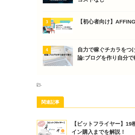
【初心者向け】AFFI
3
自力で稼ぐチカラをつ
4
論:ブログを作り自分で
-
関連記事
【ビットフライヤー】19
イン購入までを解説！