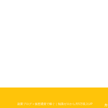
副業ブログ＋仮想通貨で稼ぐ｜知識ゼロから月5万収入UP
カ