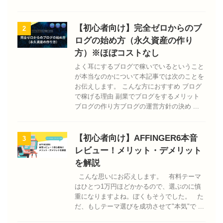
【初心者向け】完全ゼロからのブ
2
ログの始め方（永久資産の作り
方）※ほぼコストなし
よく耳にするブログで稼いでいるということ
が本当なのかについて本記事では次のことを
お伝えします。 こんな方におすすめ ブログ
で稼げる理由 副業でブログをするメリット
ブログの作り方ブログの運営方針の決め ...
【初心者向け】AFFINGER6本音
3
レビュー！メリット・デメリット
を解説
こんな思いにお応えします。 有料テーマ
はひとつ1万円ほどかかるので、選ぶのに慎
重になりますよね。ぼくもそうでした。 た
だ、もしテーマ選びを成功させて"本気"で ...