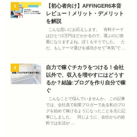
【初心者向け】AFFINGER6本音
3
レビュー！メリット・デメリット
を解説
こんな思いにお応えします。 有料テーマ
はひとつ1万円ほどかかるので、選ぶのに慎
重になりますよね。ぼくもそうでした。 た
だ、もしテーマ選びを成功させて"本気"で ...
自力で稼ぐチカラをつける！会社
4
以外で、収入を増やすにはどうす
るか？結論:ブログを作り自分で稼
ぐ
こんなことで悩んでいませんか。 この記事
では、会社員で副業ブロガーである私のブロ
グを始めて稼げるようになったことを元に記
事にしました。 同じように、会社からの給
料では生活が ...