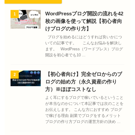
WordPressブログ開設の流れを42
1
枚の画像を使って解説【初心者向
けブログの作り方】
ブログを始めるにはどうすれば良いかにつ
いての記事です。 こんなお悩みを解決し
ます。 WordPress（ワードプレス）ブログ
開設を初心者でも10 ...
【初心者向け】完全ゼロからのブ
2
ログの始め方（永久資産の作り
方）※ほぼコストなし
よく耳にするブログで稼いでいるということ
が本当なのかについて本記事では次のことを
お伝えします。 こんな方におすすめ ブログ
で稼げる理由 副業でブログをするメリット
ブログの作り方ブログの運営方針の決め ...