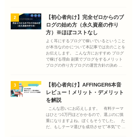
【初心者向け】完全ゼロからのブ
2
ログの始め方（永久資産の作り
方）※ほぼコストなし
よく耳にするブログで稼いでいるということ
が本当なのかについて本記事では次のことを
お伝えします。 こんな方におすすめ ブログ
で稼げる理由 副業でブログをするメリット
ブログの作り方ブログの運営方針の決め ...
【初心者向け】AFFINGER6本音
3
レビュー！メリット・デメリット
を解説
こんな思いにお応えします。 有料テーマ
はひとつ1万円ほどかかるので、選ぶのに慎
重になりますよね。ぼくもそうでした。 た
だ、もしテーマ選びを成功させて"本気"で ...