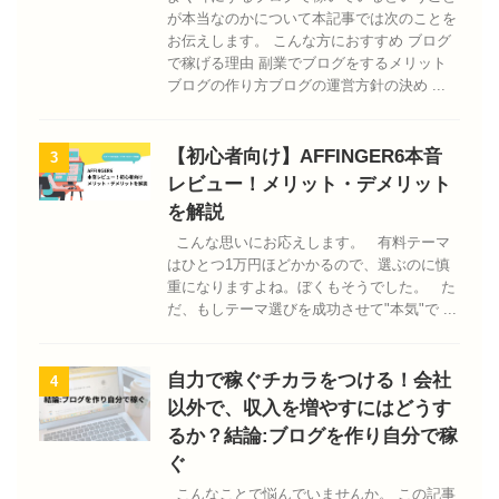
が本当なのかについて本記事では次のことを
お伝えします。 こんな方におすすめ ブログ
で稼げる理由 副業でブログをするメリット
ブログの作り方ブログの運営方針の決め ...
【初心者向け】AFFINGER6本音
3
レビュー！メリット・デメリット
を解説
こんな思いにお応えします。 有料テーマ
はひとつ1万円ほどかかるので、選ぶのに慎
重になりますよね。ぼくもそうでした。 た
だ、もしテーマ選びを成功させて"本気"で ...
自力で稼ぐチカラをつける！会社
4
以外で、収入を増やすにはどうす
るか？結論:ブログを作り自分で稼
ぐ
こんなことで悩んでいませんか。 この記事