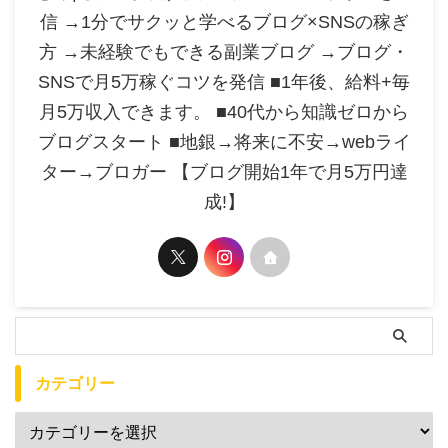
信 →1分でサクッと学べるブログ×SNSの稼ぎ
方 →未経験でもできる副業ブログ →ブログ・
SNSで月5万稼ぐコツを発信 ■1年後、給料+毎
月5万収入できます。 ■40代から知識ゼロから
ブログスタート ■地銀→将来に不安→webライ
ター→ブロガー 【ブログ開始1年で月5万円達
成!】
カテゴリー