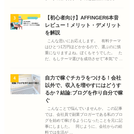
【初心者向け】AFFINGER6本音
3
レビュー！メリット・デメリット
を解説
こんな思いにお応えします。 有料テーマ
はひとつ1万円ほどかかるので、選ぶのに慎
重になりますよね。ぼくもそうでした。 た
だ、もしテーマ選びを成功させて"本気"で ...
自力で稼ぐチカラをつける！会社
4
以外で、収入を増やすにはどうす
るか？結論:ブログを作り自分で稼
ぐ
こんなことで悩んでいませんか。 この記事
では、会社員で副業ブロガーである私のブロ
グを始めて稼げるようになったことを元に記
事にしました。 同じように、会社からの給
料では生活が ...