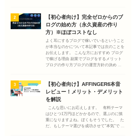
【初心者向け】完全ゼロからのブ
2
ログの始め方（永久資産の作り
方）※ほぼコストなし
よく耳にするブログで稼いでいるということ
が本当なのかについて本記事では次のことを
お伝えします。 こんな方におすすめ ブログ
で稼げる理由 副業でブログをするメリット
ブログの作り方ブログの運営方針の決め ...
【初心者向け】AFFINGER6本音
3
レビュー！メリット・デメリット
を解説
こんな思いにお応えします。 有料テーマ
はひとつ1万円ほどかかるので、選ぶのに慎
重になりますよね。ぼくもそうでした。 た
だ、もしテーマ選びを成功させて"本気"で ...