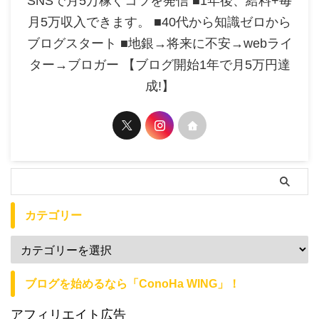
SNSで月5万稼ぐコツを発信 ■1年後、給料+毎
月5万収入できます。 ■40代から知識ゼロから
ブログスタート ■地銀→将来に不安→webライ
ター→ブロガー 【ブログ開始1年で月5万円達
成!】
カテゴリー
ブログを始めるなら「ConoHa WING」！
アフィリエイト広告