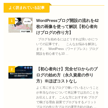
よく読まれている記事
WordPressブログ開設の流れを42
1
枚の画像を使って解説【初心者向
けブログの作り方】
ブログを始めるにはどうすれば良いかにつ
いての記事です。 こんなお悩みを解決し
ます。 WordPress（ワードプレス）ブログ
開設を初心者でも10 ...
【初心者向け】完全ゼロからのブ
2
ログの始め方（永久資産の作り
方）※ほぼコストなし
よく耳にするブログで稼いでいるということ
が本当なのかについて本記事では次のことを
お伝えします。 こんな方におすすめ ブログ
で稼げる理由 副業でブログをするメリット
ブログの作り方ブログの運営方針の決め ...