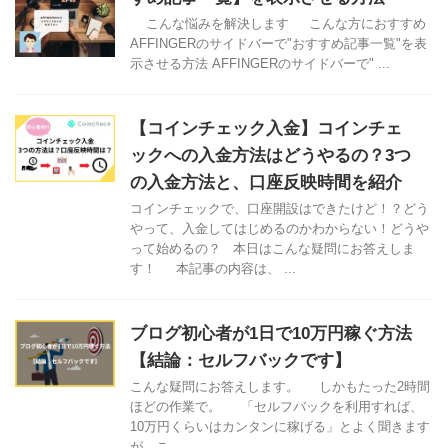
こんな悩みを解決します こんな方におすすめ
AFFINGERのサイドバーで"おすすめ記事一覧"を表
示させる方法 AFFINGERのサイドバーで" ...
【コインチェック入金】コインチェ
ックへの入金方法はどうやるの？3つ
の入金方法と、口座反映時間を紹介
コインチェックで、口座開設はできたけど！？どう
やって、入金してはじめるのかわからない！どうや
って始めるの？ 本日はこんな疑問にお答えしま
す！ 本記事の内容は、 ...
ブログ初心者が1日で10万円稼ぐ方法
【結論：セルフバックです】
こんな疑問にお答えします。 しかもたった2時間
ほどの作業で。 「セルフバックを利用すれば、
10万円くらいはカンタンに稼げる」とよく聞きます
が、こ ...