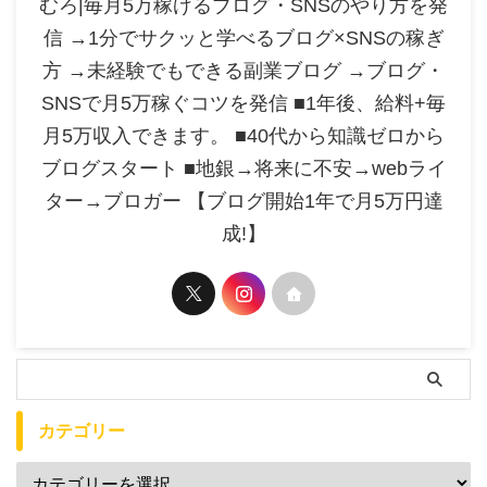
むろ|毎月5万稼げるブログ・SNSのやり方を発
信 →1分でサクッと学べるブログ×SNSの稼ぎ
方 →未経験でもできる副業ブログ →ブログ・
SNSで月5万稼ぐコツを発信 ■1年後、給料+毎
月5万収入できます。 ■40代から知識ゼロから
ブログスタート ■地銀→将来に不安→webライ
ター→ブロガー 【ブログ開始1年で月5万円達
成!】
カテゴリー