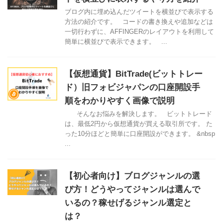
ブログ内に埋め込んだツイートを横並びで表示する
方法の紹介です。 コードの書き換えや追加などは
一切行わずに、AFFINGERのレイアウトを利用して
簡単に横並びで表示できます。 ...
【仮想通貨】BitTrade(ビットトレー
ド）旧フォビジャパンの口座開設手
順をわかりやすく画像で説明
そんなお悩みを解決します。 ビットトレード
は、最低2円から仮想通貨が買える取引所です。 た
った10分ほどと簡単に口座開設ができます。 &nbsp
...
【初心者向け】ブログジャンルの選
び方！どうやってジャンルは選んで
いるの？稼せげるジャンル選定と
は？