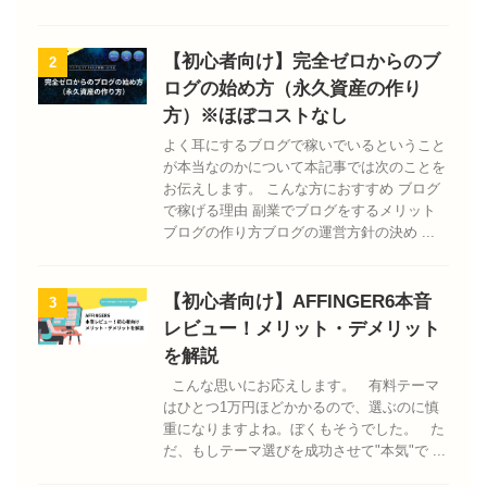
【初心者向け】完全ゼロからのブ
2
ログの始め方（永久資産の作り
方）※ほぼコストなし
よく耳にするブログで稼いでいるということ
が本当なのかについて本記事では次のことを
お伝えします。 こんな方におすすめ ブログ
で稼げる理由 副業でブログをするメリット
ブログの作り方ブログの運営方針の決め ...
【初心者向け】AFFINGER6本音
3
レビュー！メリット・デメリット
を解説
こんな思いにお応えします。 有料テーマ
はひとつ1万円ほどかかるので、選ぶのに慎
重になりますよね。ぼくもそうでした。 た
だ、もしテーマ選びを成功させて"本気"で ...