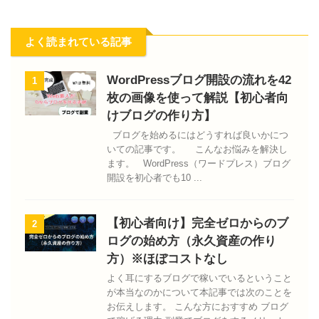
よく読まれている記事
WordPressブログ開設の流れを42
1
枚の画像を使って解説【初心者向
けブログの作り方】
ブログを始めるにはどうすれば良いかにつ
いての記事です。 こんなお悩みを解決し
ます。 WordPress（ワードプレス）ブログ
開設を初心者でも10 ...
【初心者向け】完全ゼロからのブ
2
ログの始め方（永久資産の作り
方）※ほぼコストなし
よく耳にするブログで稼いでいるということ
が本当なのかについて本記事では次のことを
お伝えします。 こんな方におすすめ ブログ