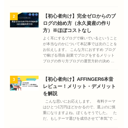
【初心者向け】完全ゼロからのブ
2
ログの始め方（永久資産の作り
方）※ほぼコストなし
よく耳にするブログで稼いでいるということ
が本当なのかについて本記事では次のことを
お伝えします。 こんな方におすすめ ブログ
で稼げる理由 副業でブログをするメリット
ブログの作り方ブログの運営方針の決め ...
【初心者向け】AFFINGER6本音
3
レビュー！メリット・デメリット
を解説
こんな思いにお応えします。 有料テーマ
はひとつ1万円ほどかかるので、選ぶのに慎
重になりますよね。ぼくもそうでした。 た
だ、もしテーマ選びを成功させて"本気"で ...