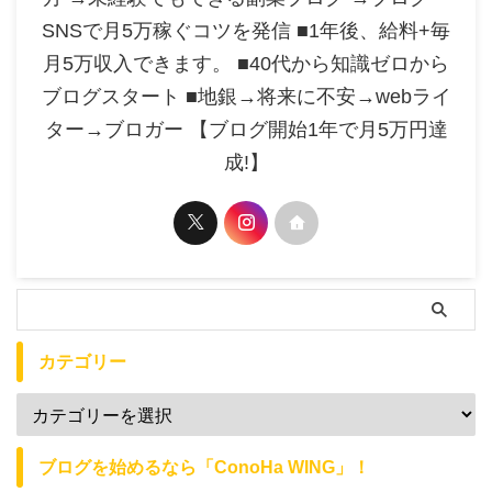
SNSで月5万稼ぐコツを発信 ■1年後、給料+毎
月5万収入できます。 ■40代から知識ゼロから
ブログスタート ■地銀→将来に不安→webライ
ター→ブロガー 【ブログ開始1年で月5万円達
成!】
カテゴリー
ブログを始めるなら「ConoHa WING」！