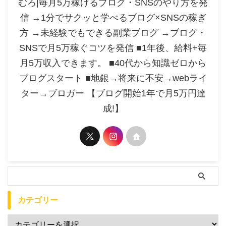
むろ|毎月5万稼げるブログ・SNSのやり方を発
信 →1分でサクッと学べるブログ×SNSの稼ぎ
方 →未経験でもできる副業ブログ →ブログ・
SNSで月5万稼ぐコツを発信 ■1年後、給料+毎
月5万収入できます。 ■40代から知識ゼロから
ブログスタート ■地銀→将来に不安→webライ
ター→ブロガー 【ブログ開始1年で月5万円達
成!】
カテゴリー