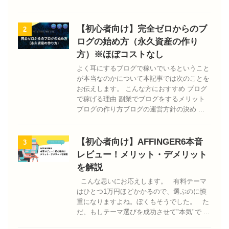
【初心者向け】完全ゼロからのブ
2
ログの始め方（永久資産の作り
方）※ほぼコストなし
よく耳にするブログで稼いでいるということ
が本当なのかについて本記事では次のことを
お伝えします。 こんな方におすすめ ブログ
で稼げる理由 副業でブログをするメリット
ブログの作り方ブログの運営方針の決め ...
【初心者向け】AFFINGER6本音
3
レビュー！メリット・デメリット
を解説
こんな思いにお応えします。 有料テーマ
はひとつ1万円ほどかかるので、選ぶのに慎
重になりますよね。ぼくもそうでした。 た
だ、もしテーマ選びを成功させて"本気"で ...