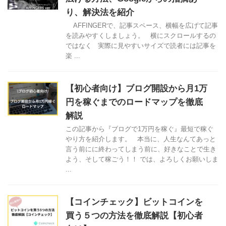
り、解決法を紹介
AFFINGERで、記事スペース、横幅を広げて記事
を読みやすくしましょう。 横にスクロールするの
ではなく 実際に見やすいサイズで読者には記事を
楽 ...
【初心者向け】ブログ開設から月1万
円を稼ぐまでのロードマップを徹底
解説
この記事から『ブログで1万円を稼ぐ』最短で稼ぐ
やり方を紹介します。 本当に、人生なんてあっと
言う前にに終わってしまう前に、好きなことで生き
よう、そして稼ごう！！ では、よろしくお願いしま
...
【コインチェック】ビットコインを
買う５つの方法を徹底解説【初心者