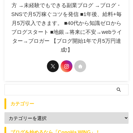
方 →未経験でもできる副業ブログ →ブログ・
SNSで月5万稼ぐコツを発信 ■1年後、給料+毎
月5万収入できます。 ■40代から知識ゼロから
ブログスタート ■地銀→将来に不安→webライ
ター→ブロガー 【ブログ開始1年で月5万円達
成!】
カテゴリー
ブログを始めるなら「ConoHa WING」！