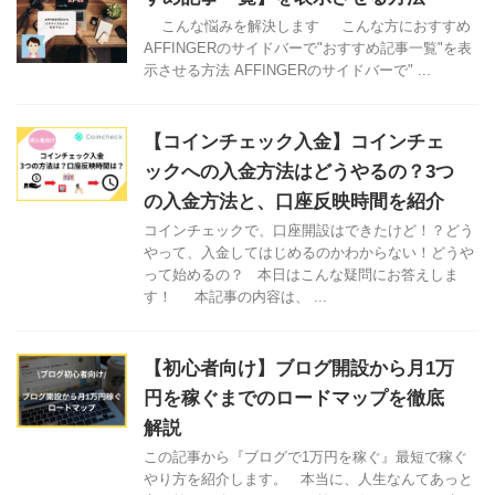
こんな悩みを解決します こんな方におすすめ
AFFINGERのサイドバーで"おすすめ記事一覧"を表
示させる方法 AFFINGERのサイドバーで" ...
【コインチェック入金】コインチェ
ックへの入金方法はどうやるの？3つ
の入金方法と、口座反映時間を紹介
コインチェックで、口座開設はできたけど！？どう
やって、入金してはじめるのかわからない！どうや
って始めるの？ 本日はこんな疑問にお答えしま
す！ 本記事の内容は、 ...
【初心者向け】ブログ開設から月1万
円を稼ぐまでのロードマップを徹底
解説
この記事から『ブログで1万円を稼ぐ』最短で稼ぐ
やり方を紹介します。 本当に、人生なんてあっと