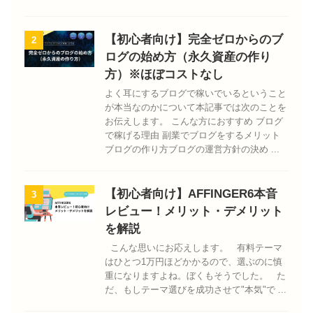
【初心者向け】完全ゼロからのブ
2
ログの始め方（永久資産の作り
方）※ほぼコストなし
よく耳にするブログで稼いでいるということ
が本当なのかについて本記事では次のことを
お伝えします。 こんな方におすすめ ブログ
で稼げる理由 副業でブログをするメリット
ブログの作り方ブログの運営方針の決め ...
【初心者向け】AFFINGER6本音
3
レビュー！メリット・デメリット
を解説
こんな思いにお応えします。 有料テーマ
はひとつ1万円ほどかかるので、選ぶのに慎
重になりますよね。ぼくもそうでした。 た
だ、もしテーマ選びを成功させて"本気"で ...