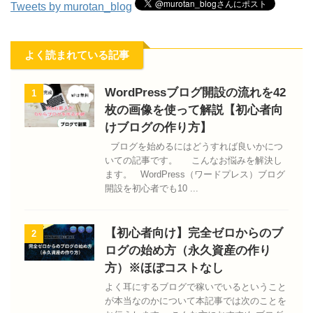
Tweets by murotan_blog
よく読まれている記事
WordPressブログ開設の流れを42
1
枚の画像を使って解説【初心者向
けブログの作り方】
ブログを始めるにはどうすれば良いかにつ
いての記事です。 こんなお悩みを解決し
ます。 WordPress（ワードプレス）ブログ
開設を初心者でも10 ...
【初心者向け】完全ゼロからのブ
2
ログの始め方（永久資産の作り
方）※ほぼコストなし
よく耳にするブログで稼いでいるということ
が本当なのかについて本記事では次のことを