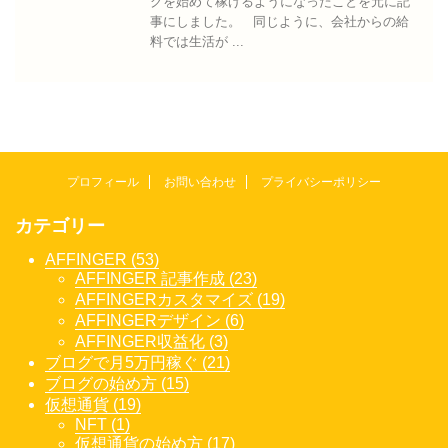
グを始めて稼げるようになったことを元に記
事にしました。 同じように、会社からの給
料では生活が ...
プロフィール
お問い合わせ
プライバシーポリシー
カテゴリー
AFFINGER (53)
AFFINGER 記事作成 (23)
AFFINGERカスタマイズ (19)
AFFINGERデザイン (6)
AFFINGER収益化 (3)
ブログで月5万円稼ぐ (21)
ブログの始め方 (15)
仮想通貨 (19)
NFT (1)
仮想通貨の始め方 (17)