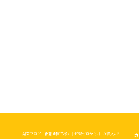
副業ブログ＋仮想通貨で稼ぐ｜知識ゼロから月5万収入UP
カ