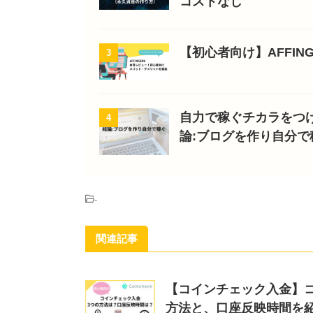
コストなし
【初心者向け】AFFI
3
自力で稼ぐチカラをつ
4
論:ブログを作り自分で
-
関連記事
【コインチェック入金】
方法と、口座反映時間を