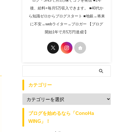
ログ・SNSで月5万稼ぐコツを発信 ■1年
後、給料+毎月5万収入できます。 ■40代か
ら知識ゼロからブログスタート ■地銀→将来
に不安→webライター→ブロガー 【ブログ
開始1年で月5万円達成!】
カテゴリー
ブログを始めるなら「ConoHa
WING」！