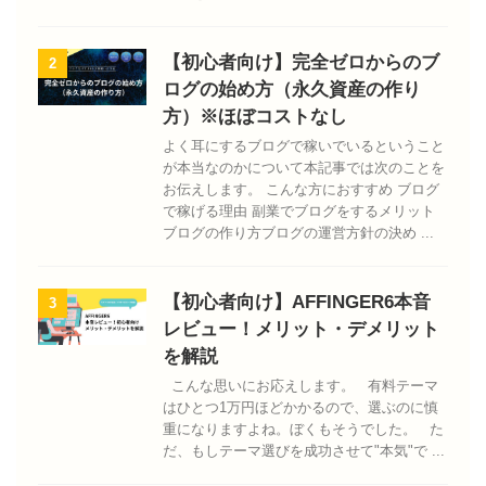
【初心者向け】完全ゼロからのブ
2
ログの始め方（永久資産の作り
方）※ほぼコストなし
よく耳にするブログで稼いでいるということ
が本当なのかについて本記事では次のことを
お伝えします。 こんな方におすすめ ブログ
で稼げる理由 副業でブログをするメリット
ブログの作り方ブログの運営方針の決め ...
【初心者向け】AFFINGER6本音
3
レビュー！メリット・デメリット
を解説
こんな思いにお応えします。 有料テーマ
はひとつ1万円ほどかかるので、選ぶのに慎
重になりますよね。ぼくもそうでした。 た
だ、もしテーマ選びを成功させて"本気"で ...