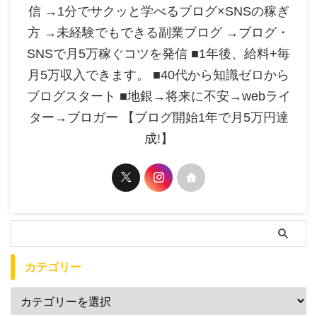
信 →1分でサクッと学べるブログ×SNSの稼ぎ
方 →未経験でもできる副業ブログ →ブログ・
SNSで月5万稼ぐコツを発信 ■1年後、給料+毎
月5万収入できます。 ■40代から知識ゼロから
ブログスタート ■地銀→将来に不安→webライ
ター→ブロガー 【ブログ開始1年で月5万円達
成!】
カテゴリー