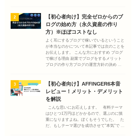
【初心者向け】完全ゼロからのブ
2
ログの始め方（永久資産の作り
方）※ほぼコストなし
よく耳にするブログで稼いでいるということ
が本当なのかについて本記事では次のことを
お伝えします。 こんな方におすすめ ブログ
で稼げる理由 副業でブログをするメリット
ブログの作り方ブログの運営方針の決め ...
【初心者向け】AFFINGER6本音
3
レビュー！メリット・デメリット
を解説
こんな思いにお応えします。 有料テーマ
はひとつ1万円ほどかかるので、選ぶのに慎
重になりますよね。ぼくもそうでした。 た
だ、もしテーマ選びを成功させて"本気"で ...