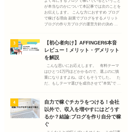
よく耳にするブログで稼いでいるということ
が本当なのかについて本記事では次のことを
お伝えします。 こんな方におすすめ ブログ
で稼げる理由 副業でブログをするメリット
ブログの作り方ブログの運営方針の決め ...
【初心者向け】AFFINGER6本音
3
レビュー！メリット・デメリット
を解説
こんな思いにお応えします。 有料テーマ
はひとつ1万円ほどかかるので、選ぶのに慎
重になりますよね。ぼくもそうでした。 た
だ、もしテーマ選びを成功させて"本気"で ...
自力で稼ぐチカラをつける！会社
4
以外で、収入を増やすにはどうす
るか？結論:ブログを作り自分で稼
ぐ