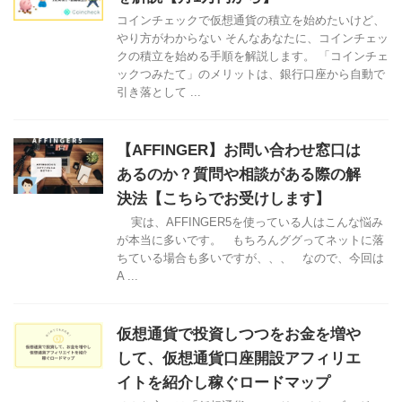
コインチェックで仮想通貨の積立を始めたいけど、
やり方がわからない そんなあなたに、コインチェッ
クの積立を始める手順を解説します。 「コインチェ
ックつみたて」のメリットは、銀行口座から自動で
引き落として ...
【AFFINGER】お問い合わせ窓口は
あるのか？質問や相談がある際の解
決法【こちらでお受けします】
実は、AFFINGER5を使っている人はこんな悩み
が本当に多いです。 もちろんググってネットに落
ちている場合も多いですが、、、 なので、今回は
A ...
仮想通貨で投資しつつをお金を増や
して、仮想通貨口座開設アフィリエ
イトを紹介し稼ぐロードマップ