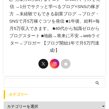
信 →1分でサクッと学べるブログ×SNSの稼ぎ
方 →未経験でもできる副業ブログ →ブログ・
SNSで月5万稼ぐコツを発信 ■1年後、給料+毎
月5万収入できます。 ■40代から知識ゼロから
ブログスタート ■地銀→将来に不安→webライ
ター→ブロガー 【ブログ開始1年で月5万円達
成!】
カテゴリー