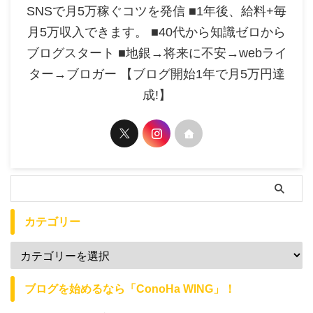
SNSで月5万稼ぐコツを発信 ■1年後、給料+毎
月5万収入できます。 ■40代から知識ゼロから
ブログスタート ■地銀→将来に不安→webライ
ター→ブロガー 【ブログ開始1年で月5万円達
成!】
カテゴリー
ブログを始めるなら「ConoHa WING」！