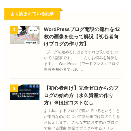
よく読まれている記事
WordPressブログ開設の流れを42
1
枚の画像を使って解説【初心者向
けブログの作り方】
ブログを始めるにはどうすれば良いかにつ
いての記事です。 こんなお悩みを解決し
ます。 WordPress（ワードプレス）ブログ
開設を初心者でも10 ...
【初心者向け】完全ゼロからのブ
2
ログの始め方（永久資産の作り
方）※ほぼコストなし
よく耳にするブログで稼いでいるということ
が本当なのかについて本記事では次のことを
お伝えします。 こんな方におすすめ ブログ
で稼げる理由 副業でブログをするメリット