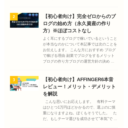
【初心者向け】完全ゼロからのブ
2
ログの始め方（永久資産の作り
方）※ほぼコストなし
よく耳にするブログで稼いでいるということ
が本当なのかについて本記事では次のことを
お伝えします。 こんな方におすすめ ブログ
で稼げる理由 副業でブログをするメリット
ブログの作り方ブログの運営方針の決め ...
【初心者向け】AFFINGER6本音
3
レビュー！メリット・デメリット
を解説
こんな思いにお応えします。 有料テーマ
はひとつ1万円ほどかかるので、選ぶのに慎
重になりますよね。ぼくもそうでした。 た
だ、もしテーマ選びを成功させて"本気"で ...