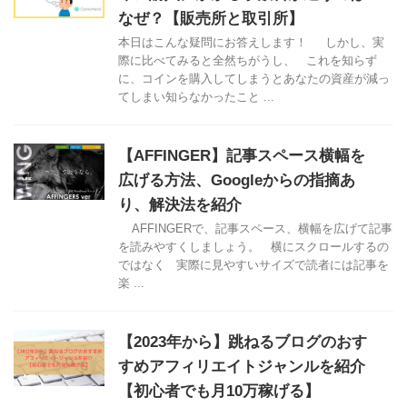
なぜ？【販売所と取引所】
本日はこんな疑問にお答えします！ しかし、実
際に比べてみると全然ちがうし、 これを知らず
に、コインを購入してしまうとあなたの資産が減っ
てしまい知らなかったこと ...
【AFFINGER】記事スペース横幅を
広げる方法、Googleからの指摘あ
り、解決法を紹介
AFFINGERで、記事スペース、横幅を広げて記事
を読みやすくしましょう。 横にスクロールするの
ではなく 実際に見やすいサイズで読者には記事を
楽 ...
【2023年から】跳ねるブログのおす
すめアフィリエイトジャンルを紹介
【初心者でも月10万稼げる】