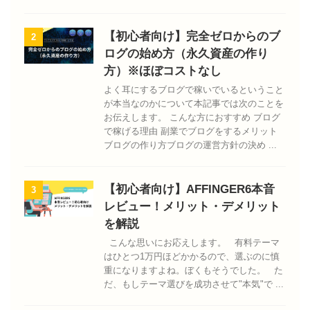
【初心者向け】完全ゼロからのブ
2
ログの始め方（永久資産の作り
方）※ほぼコストなし
よく耳にするブログで稼いでいるということ
が本当なのかについて本記事では次のことを
お伝えします。 こんな方におすすめ ブログ
で稼げる理由 副業でブログをするメリット
ブログの作り方ブログの運営方針の決め ...
【初心者向け】AFFINGER6本音
3
レビュー！メリット・デメリット
を解説
こんな思いにお応えします。 有料テーマ
はひとつ1万円ほどかかるので、選ぶのに慎
重になりますよね。ぼくもそうでした。 た
だ、もしテーマ選びを成功させて"本気"で ...