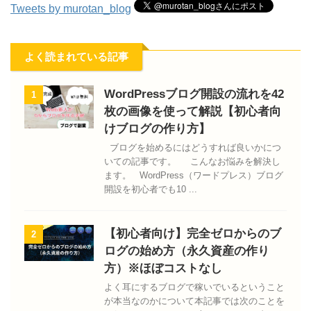
Tweets by murotan_blog
よく読まれている記事
WordPressブログ開設の流れを42
1
枚の画像を使って解説【初心者向
けブログの作り方】
ブログを始めるにはどうすれば良いかにつ
いての記事です。 こんなお悩みを解決し
ます。 WordPress（ワードプレス）ブログ
開設を初心者でも10 ...
【初心者向け】完全ゼロからのブ
2
ログの始め方（永久資産の作り
方）※ほぼコストなし
よく耳にするブログで稼いでいるということ
が本当なのかについて本記事では次のことを