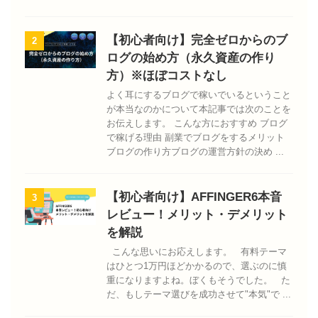
【初心者向け】完全ゼロからのブ
2
ログの始め方（永久資産の作り
方）※ほぼコストなし
よく耳にするブログで稼いでいるということ
が本当なのかについて本記事では次のことを
お伝えします。 こんな方におすすめ ブログ
で稼げる理由 副業でブログをするメリット
ブログの作り方ブログの運営方針の決め ...
【初心者向け】AFFINGER6本音
3
レビュー！メリット・デメリット
を解説
こんな思いにお応えします。 有料テーマ
はひとつ1万円ほどかかるので、選ぶのに慎
重になりますよね。ぼくもそうでした。 た
だ、もしテーマ選びを成功させて"本気"で ...