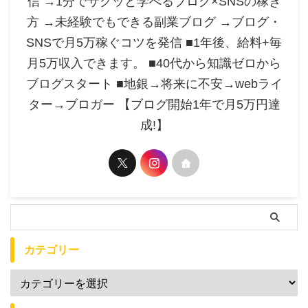
信 →1分でサクッと学べるブログ×SNSの稼ぎ
方 →未経験でもできる副業ブログ →ブログ・
SNSで月5万稼ぐコツを発信 ■1年後、給料+毎
月5万収入できます。 ■40代から知識ゼロから
ブログスタート ■地銀→将来に不安→webライ
ター→ブロガー 【ブログ開始1年で月5万円達
成!】
カテゴリー