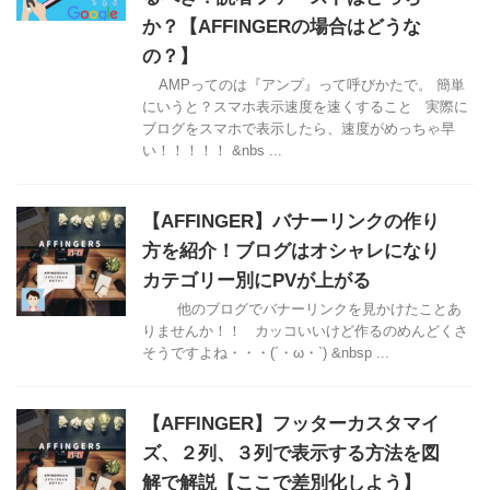
か？【AFFINGERの場合はどうな
の？】
AMPってのは『アンプ』って呼びかたで。 簡単
にいうと？スマホ表示速度を速くすること 実際に
ブログをスマホで表示したら、速度がめっちゃ早
い！！！！！ &nbs ...
【AFFINGER】バナーリンクの作り
方を紹介！ブログはオシャレになり
カテゴリー別にPVが上がる
他のブログでバナーリンクを見かけたことあ
りませんか！！ カッコいいけど作るのめんどくさ
そうですよね・・・(´・ω・`) &nbsp ...
【AFFINGER】フッターカスタマイ
ズ、２列、３列で表示する方法を図
解で解説【ここで差別化しよう】