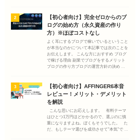
【初心者向け】完全ゼロからのブ
2
ログの始め方（永久資産の作り
方）※ほぼコストなし
よく耳にするブログで稼いでいるということ
が本当なのかについて本記事では次のことを
お伝えします。 こんな方におすすめ ブログ
で稼げる理由 副業でブログをするメリット
ブログの作り方ブログの運営方針の決め ...
【初心者向け】AFFINGER6本音
3
レビュー！メリット・デメリット
を解説
こんな思いにお応えします。 有料テーマ
はひとつ1万円ほどかかるので、選ぶのに慎
重になりますよね。ぼくもそうでした。 た
だ、もしテーマ選びを成功させて"本気"で ...