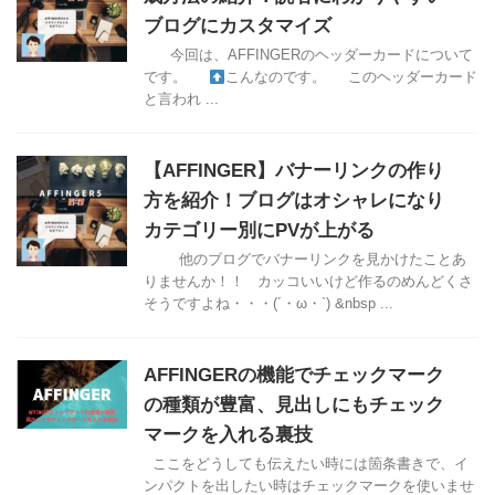
ブログにカスタマイズ
今回は、AFFINGERのヘッダーカードについて
です。
こんなのです。 このヘッダーカード
と言われ ...
【AFFINGER】バナーリンクの作り
方を紹介！ブログはオシャレになり
カテゴリー別にPVが上がる
他のブログでバナーリンクを見かけたことあ
りませんか！！ カッコいいけど作るのめんどくさ
そうですよね・・・(´・ω・`) &nbsp ...
AFFINGERの機能でチェックマーク
の種類が豊富、見出しにもチェック
マークを入れる裏技
ここをどうしても伝えたい時には箇条書きで、イ
ンパクトを出したい時はチェックマークを使いませ