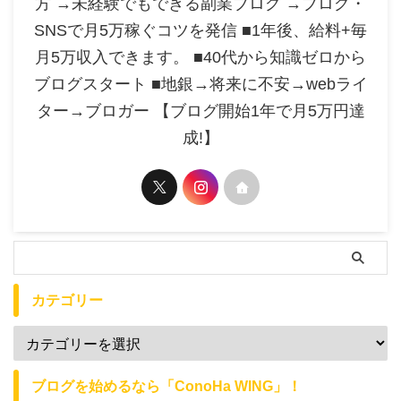
方 →未経験でもできる副業ブログ →ブログ・
SNSで月5万稼ぐコツを発信 ■1年後、給料+毎
月5万収入できます。 ■40代から知識ゼロから
ブログスタート ■地銀→将来に不安→webライ
ター→ブロガー 【ブログ開始1年で月5万円達
成!】
カテゴリー
ブログを始めるなら「ConoHa WING」！