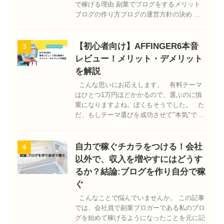
で稼げる理由 副業でブログをするメリット
ブログの作り方ブログの運営方針の決め ...
【初心者向け】AFFINGER6本音
3
レビュー！メリット・デメリット
を解説
こんな思いにお応えします。 有料テーマ
はひとつ1万円ほどかかるので、選ぶのに慎
重になりますよね。ぼくもそうでした。 た
だ、もしテーマ選びを成功させて"本気"で ...
自力で稼ぐチカラをつける！会社
4
以外で、収入を増やすにはどうす
るか？結論:ブログを作り自分で稼
ぐ
こんなことで悩んでいませんか。 この記事
では、会社員で副業ブロガーである私のブロ
グを始めて稼げるようになったことを元に記