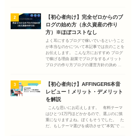
【初心者向け】完全ゼロからのブ
2
ログの始め方（永久資産の作り
方）※ほぼコストなし
よく耳にするブログで稼いでいるということ
が本当なのかについて本記事では次のことを
お伝えします。 こんな方におすすめ ブログ
で稼げる理由 副業でブログをするメリット
ブログの作り方ブログの運営方針の決め ...
【初心者向け】AFFINGER6本音
3
レビュー！メリット・デメリット
を解説
こんな思いにお応えします。 有料テーマ
はひとつ1万円ほどかかるので、選ぶのに慎
重になりますよね。ぼくもそうでした。 た
だ、もしテーマ選びを成功させて"本気"で ...