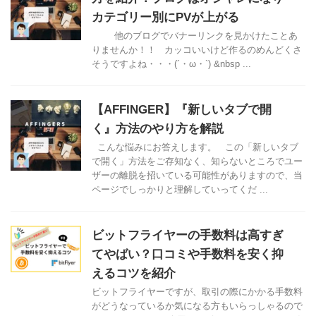
カテゴリー別にPVが上がる
他のブログでバナーリンクを見かけたことあ
りませんか！！ カッコいいけど作るのめんどくさ
そうですよね・・・(´・ω・`) &nbsp ...
【AFFINGER】『新しいタブで開
く』方法のやり方を解説
こんな悩みにお答えします。 この「新しいタブ
で開く」方法をご存知なく、知らないところでユー
ザーの離脱を招いている可能性がありますので、当
ページでしっかりと理解していってくだ ...
ビットフライヤーの手数料は高すぎ
てやばい？口コミや手数料を安く抑
えるコツを紹介
ビットフライヤーですが、取引の際にかかる手数料
がどうなっているか気になる方もいらっしゃるので