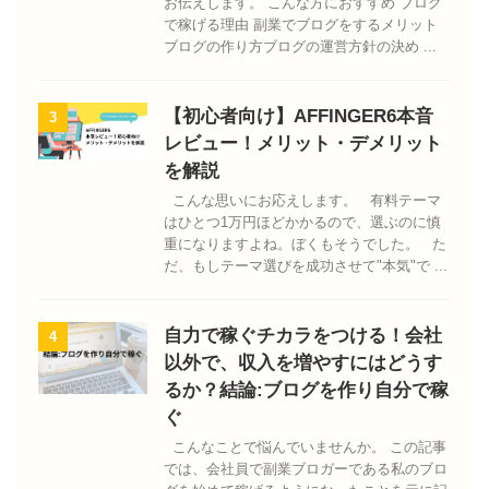
お伝えします。 こんな方におすすめ ブログ
で稼げる理由 副業でブログをするメリット
ブログの作り方ブログの運営方針の決め ...
【初心者向け】AFFINGER6本音
3
レビュー！メリット・デメリット
を解説
こんな思いにお応えします。 有料テーマ
はひとつ1万円ほどかかるので、選ぶのに慎
重になりますよね。ぼくもそうでした。 た
だ、もしテーマ選びを成功させて"本気"で ...
自力で稼ぐチカラをつける！会社
4
以外で、収入を増やすにはどうす
るか？結論:ブログを作り自分で稼
ぐ
こんなことで悩んでいませんか。 この記事
では、会社員で副業ブロガーである私のブロ