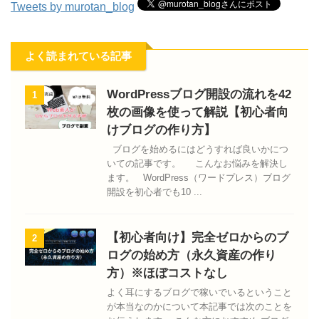
Tweets by murotan_blog
よく読まれている記事
WordPressブログ開設の流れを42
1
枚の画像を使って解説【初心者向
けブログの作り方】
ブログを始めるにはどうすれば良いかにつ
いての記事です。 こんなお悩みを解決し
ます。 WordPress（ワードプレス）ブログ
開設を初心者でも10 ...
【初心者向け】完全ゼロからのブ
2
ログの始め方（永久資産の作り
方）※ほぼコストなし
よく耳にするブログで稼いでいるということ
が本当なのかについて本記事では次のことを