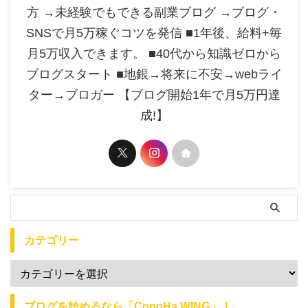
方 →未経験でもできる副業ブログ →ブログ・
SNSで月5万稼ぐコツを発信 ■1年後、給料+毎
月5万収入できます。 ■40代から知識ゼロから
ブログスタート ■地銀→将来に不安→webライ
ター→ブロガー 【ブログ開始1年で月5万円達
成!】
カテゴリー
ブログを始めるなら「ConoHa WING」！