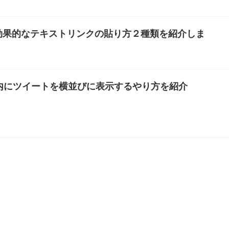
効果的なテキストリンクの貼り方２種類を紹介しま
記事内にツイートを横並びに表示するやり方を紹介