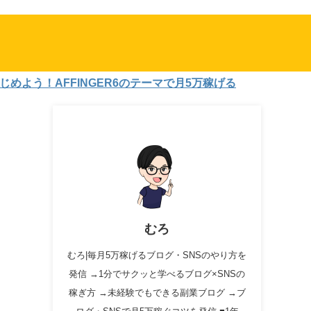
！AFFINGER6のテーマで月5万稼げる
むろ
むろ|毎月5万稼げるブログ・SNSのやり方を
発信 →1分でサクッと学べるブログ×SNSの
稼ぎ方 →未経験でもできる副業ブログ →ブ