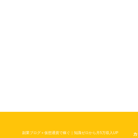
副業ブログ＋仮想通貨で稼ぐ｜知識ゼロから月5万収入UP
カ