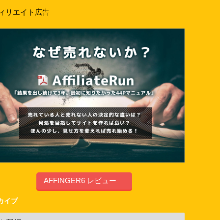
ィリエイト広告
AFFINGER6 レビュー
カイブ