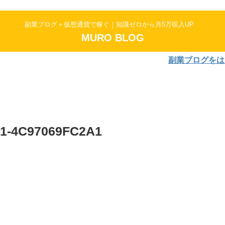
副業ブログ＋仮想通貨で稼ぐ｜知識ゼロから月5万収入UP
MURO BLOG
副業ブログをはじめよう
1-4C97069FC2A1