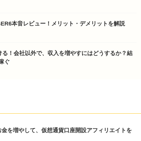
NGER6本音レビュー！メリット・デメリットを解説
ける！会社以外で、収入を増やすにはどうするか？結
稼ぐ
お金を増やして、仮想通貨口座開設アフィリエイトを