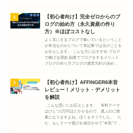
【初心者向け】完全ゼロからのブ
2
ログの始め方（永久資産の作り
方）※ほぼコストなし
よく耳にするブログで稼いでいるということ
が本当なのかについて本記事では次のことを
お伝えします。 こんな方におすすめ ブログ
で稼げる理由 副業でブログをするメリット
ブログの作り方ブログの運営方針の決め ...
【初心者向け】AFFINGER6本音
3
レビュー！メリット・デメリット
を解説
こんな思いにお応えします。 有料テーマ
はひとつ1万円ほどかかるので、選ぶのに慎
重になりますよね。ぼくもそうでした。 た
だ、もしテーマ選びを成功させて"本気"で ...