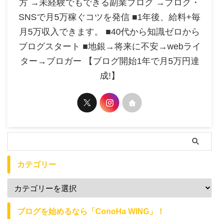
方 →未経験でもできる副業ブログ →ブログ・
SNSで月5万稼ぐコツを発信 ■1年後、給料+毎
月5万収入できます。 ■40代から知識ゼロから
ブログスタート ■地銀→将来に不安→webライ
ター→ブロガー 【ブログ開始1年で月5万円達
成!】
カテゴリー
ブログを始めるなら「ConoHa WING」！