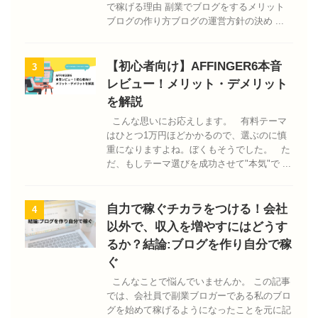
で稼げる理由 副業でブログをするメリット
ブログの作り方ブログの運営方針の決め ...
【初心者向け】AFFINGER6本音
3
レビュー！メリット・デメリット
を解説
こんな思いにお応えします。 有料テーマ
はひとつ1万円ほどかかるので、選ぶのに慎
重になりますよね。ぼくもそうでした。 た
だ、もしテーマ選びを成功させて"本気"で ...
自力で稼ぐチカラをつける！会社
4
以外で、収入を増やすにはどうす
るか？結論:ブログを作り自分で稼
ぐ
こんなことで悩んでいませんか。 この記事
では、会社員で副業ブロガーである私のブロ
グを始めて稼げるようになったことを元に記