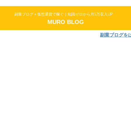
副業ブログ＋仮想通貨で稼ぐ｜知識ゼロから月5万収入UP
MURO BLOG
副業ブログをはじめよ