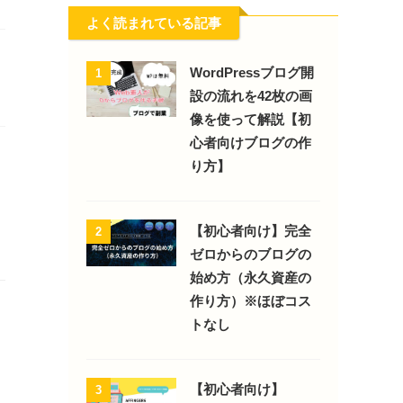
よく読まれている記事
WordPressブログ開
1
設の流れを42枚の画
像を使って解説【初
心者向けブログの作
り方】
【初心者向け】完全
2
ゼロからのブログの
始め方（永久資産の
作り方）※ほぼコス
トなし
【初心者向け】
3