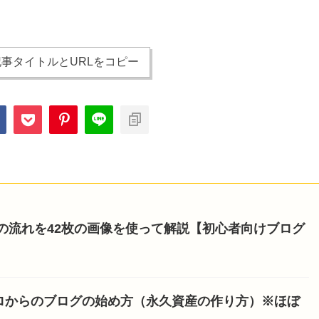
事タイトルとURLをコピー
開設の流れを42枚の画像を使って解説【初心者向けブログ
ロからのブログの始め方（永久資産の作り方）※ほぼ