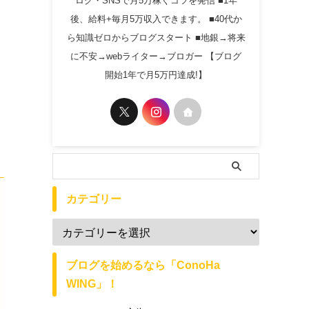
ログ・SNSで月5万稼ぐコツを発信 ■1年
後、給料+毎月5万収入できます。 ■40代か
ら知識ゼロからブログスタート ■地銀→将来
に不安→webライター→ブロガー 【ブログ
開始1年で月5万円達成!】
カテゴリー
ブログを始めるなら「ConoHa
WING」！