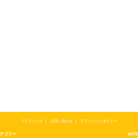
プロフィール
お問い合わせ
プライバシーポリシー
テゴリー
AFF