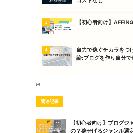
コストなし
【初心者向け】AFFI
3
自力で稼ぐチカラをつ
4
論:ブログを作り自分で
-
関連記事
【初心者向け】ブログジ
の？稼せげるジャンル選