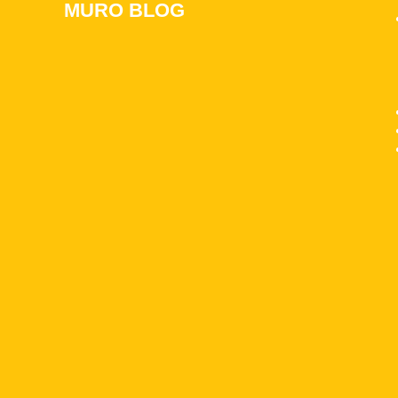
MURO BLOG